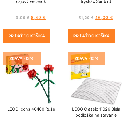
čajový večierok
tryskáč Sunbird
8,49
€
46,00
€
9,99
€
51,20
€
PRIDAŤ DO KOŠÍKA
PRIDAŤ DO KOŠÍKA
ZĽAVA -13%
ZĽAVA -15%
LEGO Icons 40460 Ruže
LEGO Classic 11026 Biela
podložka na stavanie