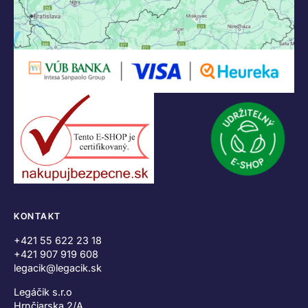
KONTAKT
+421 55 622 23 18
+421 907 919 608
legacik@legacik.sk
Legáčik s.r.o
Hrnčiarska 2/A