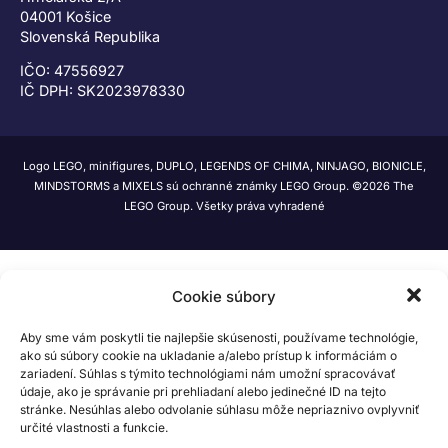
04001 Košice
Slovenská Republika
IČO: 47556927
IČ DPH: SK2023978330
Logo LEGO, minifigures, DUPLO, LEGENDS OF CHIMA, NINJAGO, BIONICLE,
MINDSTORMS a MIXELS sú ochranné známky LEGO Group. ©2026 The
LEGO Group. Všetky práva vyhradené
Cookie súbory
Aby sme vám poskytli tie najlepšie skúsenosti, používame technológie,
ako sú súbory cookie na ukladanie a/alebo prístup k informáciám o
zariadení. Súhlas s týmito technológiami nám umožní spracovávať
údaje, ako je správanie pri prehliadaní alebo jedinečné ID na tejto
stránke. Nesúhlas alebo odvolanie súhlasu môže nepriaznivo ovplyvniť
určité vlastnosti a funkcie.