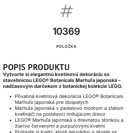
10369
POLOŽKA
POPIS PRODUKTU
Vytvorte si elegantnú kvetinovú dekoráciu so
stavebnicou LEGO® Botanicals Marhuľa japonská –
nadčasovým darčekom z botanickej kolekcie LEGO.
Pôvabná kvetinová dekorácia LEGO® Botanicals
Marhuľa japonská pre dospelých
Marhuľa japonská v pastelovo modrom a zlatom
kvetináči na podstavci imitujúcom drevo
LEGO® Marhuľa japonská s drevnatou stonkou a
žiarivo červenými a purpurovými kvetmi
Postavte si kvety, ktoré neuvädnú a skvele sa