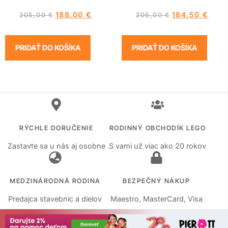
188,00
€
184,50
€
205,00
€
205,00
€
PRIDAŤ DO KOŠÍKA
PRIDAŤ DO KOŠÍKA
RÝCHLE DORUČENIE
RODINNÝ OBCHODÍK LEGO
Zastavte sa u nás aj osobne
S vami už viac ako 20 rokov
MEDZINÁRODNÁ RODINA
BEZPEČNÝ NÁKUP
Predajca stavebníc a dielov
Maestro, MasterCard, Visa