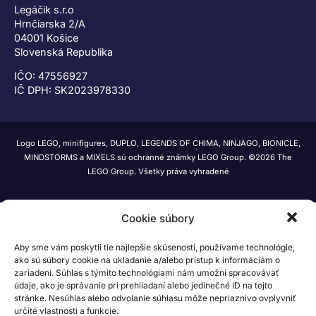
Legáčik s.r.o
Hrnčiarska 2/A
04001 Košice
Slovenská Republika
IČO: 47556927
IČ DPH: SK2023978330
Logo LEGO, minifigures, DUPLO, LEGENDS OF CHIMA, NINJAGO, BIONICLE,
MINDSTORMS a MIXELS sú ochranné známky LEGO Group. ©2026 The
LEGO Group. Všetky práva vyhradené
Cookie súbory
Aby sme vám poskytli tie najlepšie skúsenosti, používame technológie,
ako sú súbory cookie na ukladanie a/alebo prístup k informáciám o
zariadení. Súhlas s týmito technológiami nám umožní spracovávať
údaje, ako je správanie pri prehliadaní alebo jedinečné ID na tejto
stránke. Nesúhlas alebo odvolanie súhlasu môže nepriaznivo ovplyvniť
určité vlastnosti a funkcie.