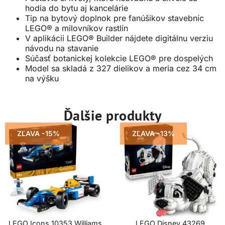
hodia do bytu aj kancelárie
Tip na bytový doplnok pre fanúšikov stavebníc
LEGO® a milovníkov rastlín
V aplikácii LEGO® Builder nájdete digitálnu verziu
návodu na stavanie
Súčasť botanickej kolekcie LEGO® pre dospelých
Model sa skladá z 327 dielikov a meria cez 34 cm
na výšku
Ďalšie produkty
ZĽAVA -15%
ZĽAVA -13%
LEGO Icons 10353 Williams
LEGO Disney 43269