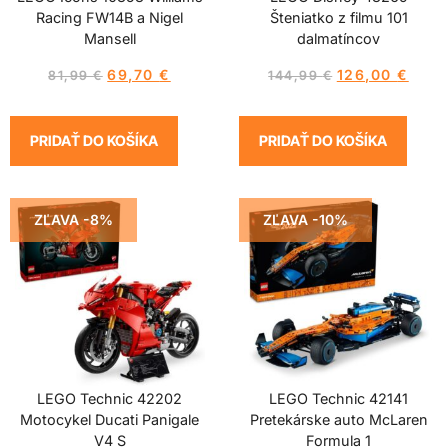
Racing FW14B a Nigel
Šteniatko z filmu 101
Mansell
dalmatíncov
69,70
€
126,00
€
81,99
€
144,99
€
PRIDAŤ DO KOŠÍKA
PRIDAŤ DO KOŠÍKA
ZĽAVA -8%
ZĽAVA -10%
LEGO Technic 42202
LEGO Technic 42141
Motocykel Ducati Panigale
Pretekárske auto McLaren
V4 S
Formula 1