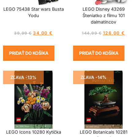
LEGO 75438 Star wars Busta
LEGO Disney 43269
Yodu
Šteniatko z filmu 101
dalmatíncov
34,00
€
126,00
€
39,99
€
144,99
€
PRIDAŤ DO KOŠÍKA
PRIDAŤ DO KOŠÍKA
ZĽAVA -13%
ZĽAVA -14%
LEGO Icons 10280 Kytička
LEGO Botanicals 10281