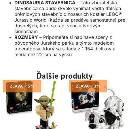
DINOSAURIA STAVEBNICA
– Táto zberateľská
stavebnica sa bude skvele vynímať vedľa ďalších
prémiových stavebníc dinosaurích kostier LEGO®
Jurassic World (každá sa predáva samostatne) pre
dospelých, ktorí sa radi venujú tvorivým
činnostiam
ROZMERY
– Pripomeňte si napínavé scény z
pôvodného Jurského parku s týmto modelom
triceratopsa, ktorý sa skladá z 1 154 dielikov a
meria cez 22 cm na výšku
Ďalšie produkty
ZĽAVA -15%
ZĽAVA -13%