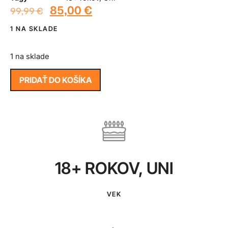
85,00
€
99,99
€
1 NA SKLADE
1 na sklade
PRIDAŤ DO KOŠÍKA
18+ ROKOV
,
UNI
VEK