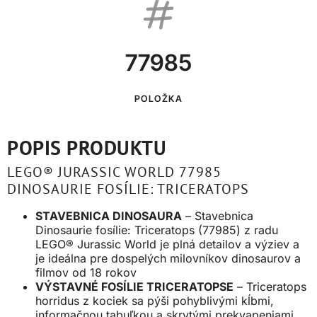
77985
POLOŽKA
POPIS PRODUKTU
LEGO® JURASSIC WORLD 77985
DINOSAURIE FOSÍLIE: TRICERATOPS
STAVEBNICA DINOSAURA
– Stavebnica
Dinosaurie fosílie: Triceratops (77985) z radu
LEGO® Jurassic World je plná detailov a výziev a
je ideálna pre dospelých milovníkov dinosaurov a
filmov od 18 rokov
VÝSTAVNÉ FOSÍLIE TRICERATOPSE
– Triceratops
horridus z kociek sa pýši pohyblivými kĺbmi,
informačnou tabuľkou a skrytými prekvapeniami,