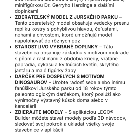
minifigúrkou Dr. Gerryho Hardinga a ďalšími
doplnkami
ZBERATEĽSKÝ MODEL Z JURSKÉHO PARKU
–
Tento zberateľský model obsahuje vedecky presnú
repliku kostry s pohyblivou hlavou, čeľusťami,
nohami a chvostom, ktoré umožňujú model
napolohovať do rôznych póz
STAROSTLIVO VYBRANÉ DOPLNKY
– Táto
stavebnica obsahuje základňu s motívom mokrade
s pňom a rastlinami z obdobia kriedy, vrátane
papradia, cykasu a kvitnúcich kvetín, skrytého
jantáru a malé figúrky žaby
DARČEK PRE DOSPELÝCH S MOTIVOM
DINOSAUROV
– Urobte radosť sebe alebo inému
fanúšikovi Jurského parku od 18 rokov týmto
paleontologickým darčekom, ktorý poslúži ako
výnimočný výstavný kúsok doma alebo v
kancelárii
ZBIERAJTE MODELY
– S aplikáciou LEGO®
Builder môžete stavať modely podľa 3D návodov,
sledovať svoj pokrok a ukladať všetky svoje
stavebnice v aplikácii