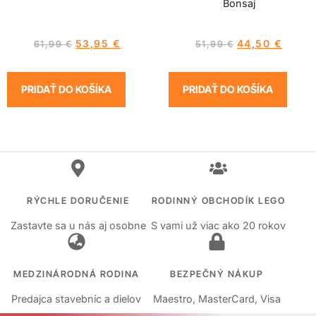
Bonsaj
53,95
€
44,50
€
61,99
€
51,99
€
PRIDAŤ DO KOŠÍKA
PRIDAŤ DO KOŠÍKA
RÝCHLE DORUČENIE
RODINNÝ OBCHODÍK LEGO
Zastavte sa u nás aj osobne
S vami už viac ako 20 rokov
MEDZINÁRODNÁ RODINA
BEZPEČNÝ NÁKUP
Predajca stavebníc a dielov
Maestro, MasterCard, Visa