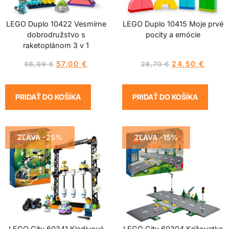
LEGO Duplo 10422 Vesmírne
LEGO Duplo 10415 Moje prvé
dobrodružstvo s
pocity a emócie
raketoplánom 3 v 1
57,00
€
24,50
€
66,99
€
28,70
€
PRIDAŤ DO KOŠÍKA
PRIDAŤ DO KOŠÍKA
ZĽAVA -25%
ZĽAVA -15%
LEGO City 60341 Kladivová
LEGO City 60304 Križovatka