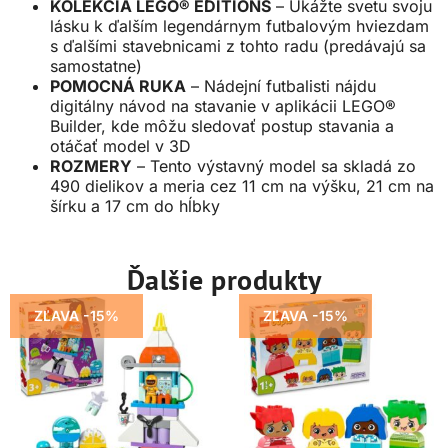
KOLEKCIA LEGO® EDITIONS
– Ukážte svetu svoju
lásku k ďalším legendárnym futbalovým hviezdam
s ďalšími stavebnicami z tohto radu (predávajú sa
samostatne)
POMOCNÁ RUKA
– Nádejní futbalisti nájdu
digitálny návod na stavanie v aplikácii LEGO®
Builder, kde môžu sledovať postup stavania a
otáčať model v 3D
ROZMERY
– Tento výstavný model sa skladá zo
490 dielikov a meria cez 11 cm na výšku, 21 cm na
šírku a 17 cm do hĺbky
Ďalšie produkty
ZĽAVA -15%
ZĽAVA -15%