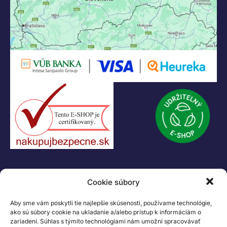
+421 907 919 608
legacik@legacik.sk
Legáčik s.r.o
Hrnčiarska 2/A
04001 Košice
Slovenská Republika
IČO: 47556927
IČ DPH: SK2023978330
Logo LEGO, minifigures, DUPLO, LEGENDS OF CHIMA, NINJAGO, BIONICLE,
MINDSTORMS a MIXELS sú ochranné známky LEGO Group. ©2026 The
LEGO Group. Všetky práva vyhradené
Cookie súbory
Aby sme vám poskytli tie najlepšie skúsenosti, používame technológie,
ako sú súbory cookie na ukladanie a/alebo prístup k informáciám o
zariadení. Súhlas s týmito technológiami nám umožní spracovávať