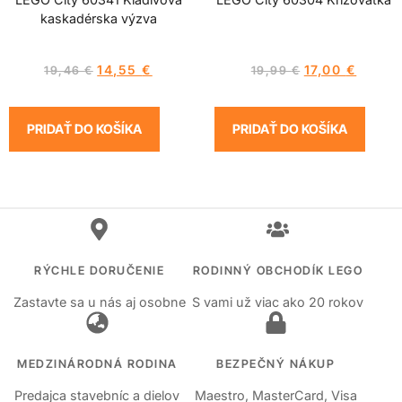
kaskadérska výzva
14,55
€
17,00
€
19,46
€
19,99
€
PRIDAŤ DO KOŠÍKA
PRIDAŤ DO KOŠÍKA
RÝCHLE DORUČENIE
RODINNÝ OBCHODÍK LEGO
Zastavte sa u nás aj osobne
S vami už viac ako 20 rokov
MEDZINÁRODNÁ RODINA
BEZPEČNÝ NÁKUP
Predajca stavebníc a dielov
Maestro, MasterCard, Visa