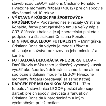
stavebnicou LEGO® Editions Cristiano Ronaldo –
Hviezdne momenty futbalu (43012) pre chlapcov s
dievčatami od 10 rokov
VÝSTAVNÝ KÚSOK PRE ŠPORTOVÝCH
NADŠENCOV
– Podstavec nesie iniciály Cristiana
Ronalda, farby portugalského tímu a veľký nápis
CR7. Súčasťou balenia je aj zberateľská plaketa s
podpisom a štatistikami Cristiana Ronalda
MINIFIGÚRKA LEGO® FUTBALISTY
– Minifigúrka
Cristiana Ronalda vdychuje modelu život a
obsahuje množstvo odkazov na jeho minulosť a
kariéru
FUTBALOVÁ DEKORÁCIA PRE ZBERATEĽOV
–
Fanúšikovia môžu tento jedinečný výstavný kúsok
využiť ako športovú dekoráciu samostatne alebo
spoločne s ďalšími modelmi LEGO® Hviezdne
momenty futbalu (predávajú sa samostatne)
DARČEK PRE MILOVNÍKOV ŠPORTU
– Táto
futbalová stavebnica LEGO® poslúži ako super
darček pre chlapcov, dievčatá a fanúšikov
Cristiana Ronalda k narodeninám a iným
výnimočným príležitostiam