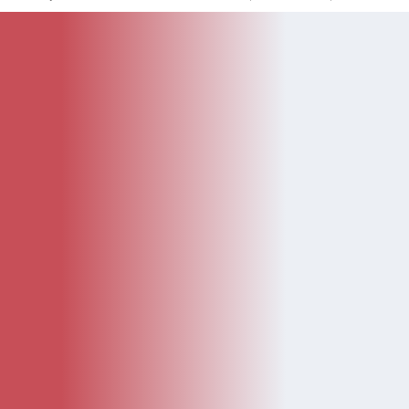
KATEGÓRIE
Kategórie
Diely
Návody
LEGO Doplnky
Katalóg
Novinky
Bazár
ČASTÉ ODKAZY