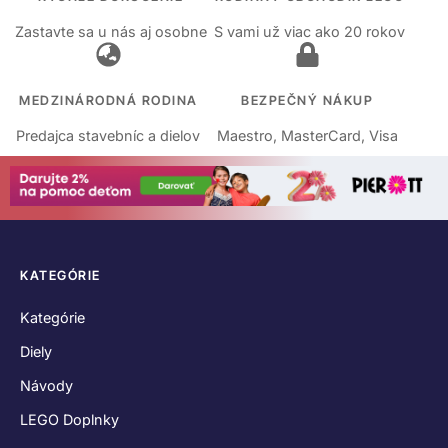
Zastavte sa u nás aj osobne
S vami už viac ako 20 rokov
MEDZINÁRODNÁ RODINA
BEZPEČNÝ NÁKUP
Predajca stavebníc a dielov
Maestro, MasterCard, Visa
KATEGÓRIE
Kategórie
Diely
Návody
LEGO Doplnky