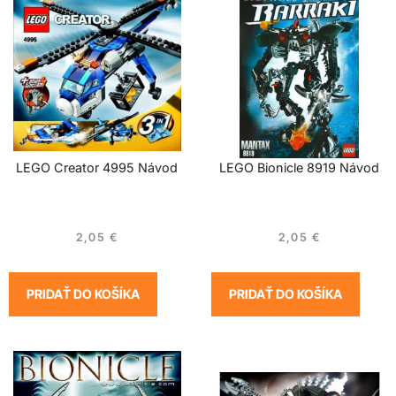
LEGO Creator 4995 Návod
LEGO Bionicle 8919 Návod
2,05
€
2,05
€
PRIDAŤ DO KOŠÍKA
PRIDAŤ DO KOŠÍKA