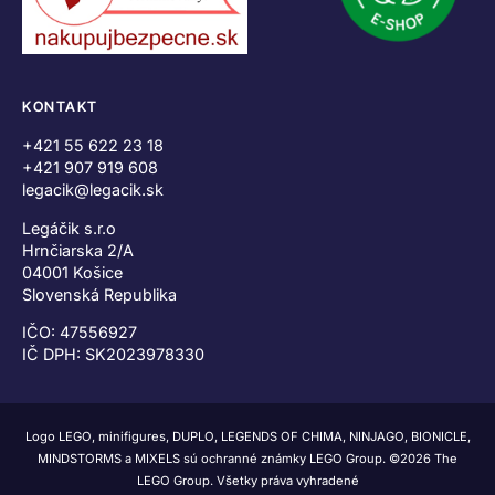
KONTAKT
+421 55 622 23 18
+421 907 919 608
legacik@legacik.sk
Legáčik s.r.o
Hrnčiarska 2/A
04001 Košice
Slovenská Republika
IČO: 47556927
IČ DPH: SK2023978330
Logo LEGO, minifigures, DUPLO, LEGENDS OF CHIMA, NINJAGO, BIONICLE,
MINDSTORMS a MIXELS sú ochranné známky LEGO Group. ©2026 The
LEGO Group. Všetky práva vyhradené