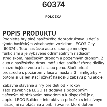
60374
POLOŽKA
POPIS PRODUKTU
Podnieťte hry plné hasičského dobrodružstva u detí s
týmto hasičským zásahovým vozidlom LEGO® City
(60374). Toto hasičské auto disponuje mnohými
funkciami a je vybavené odnímateľným riadiacim
strediskom, hasičským dronom a pozemným dronom. Z
auta a hasičského dronu môžu deti spúšťať rôzne dieliky
znázorňujúce vodu a hasiacu penu. Stačí pridať
prostredie s požiarom v lese a mesta a 3 minifigúrky –
potom si už len stačí užívať hasičskú zábavu plnú akcie!
Zábavné stavanie a hry pre deti od 7 rokov
Táto stavebnica LEGO sa dodáva s podrobným
tlačeným obrázkovým návodom a k dispozícii je aj
appka LEGO Builder – interaktívna príručka s intuitívnymi
nástrojmi na otáčanie a približovanie, ktoré deťom