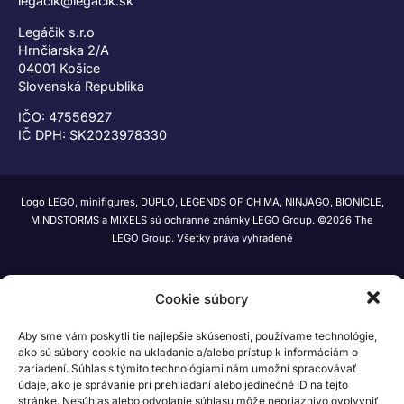
legacik@legacik.sk
Legáčik s.r.o
Hrnčiarska 2/A
04001 Košice
Slovenská Republika
IČO: 47556927
IČ DPH: SK2023978330
Logo LEGO, minifigures, DUPLO, LEGENDS OF CHIMA, NINJAGO, BIONICLE,
MINDSTORMS a MIXELS sú ochranné známky LEGO Group. ©2026 The
LEGO Group. Všetky práva vyhradené
Cookie súbory
Aby sme vám poskytli tie najlepšie skúsenosti, používame technológie,
ako sú súbory cookie na ukladanie a/alebo prístup k informáciám o
zariadení. Súhlas s týmito technológiami nám umožní spracovávať
údaje, ako je správanie pri prehliadaní alebo jedinečné ID na tejto
stránke. Nesúhlas alebo odvolanie súhlasu môže nepriaznivo ovplyvniť