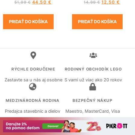
44,50
€
12,50
€
51,99
€
14,99
€
PRIDAŤ DO KOŠÍKA
PRIDAŤ DO KOŠÍKA
RÝCHLE DORUČENIE
RODINNÝ OBCHODÍK LEGO
Zastavte sa u nás aj osobne
S vami už viac ako 20 rokov
MEDZINÁRODNÁ RODINA
BEZPEČNÝ NÁKUP
Predajca stavebníc a dielov
Maestro, MasterCard, Visa