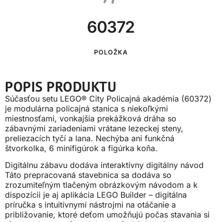
60372
POLOŽKA
POPIS PRODUKTU
Súčasťou setu LEGO® City Policajná akadémia (60372)
je modulárna policajná stanica s niekoľkými
miestnosťami, vonkajšia prekážková dráha so
zábavnými zariadeniami vrátane lezeckej steny,
preliezacích tyčí a lana. Nechýba ani funkčná
štvorkolka, 6 minifigúrok a figúrka koňa.
Digitálnu zábavu dodáva interaktívny digitálny návod
Táto prepracovaná stavebnica sa dodáva so
zrozumiteľným tlačeným obrázkovým návodom a k
dispozícii je aj aplikácia LEGO Builder – digitálna
príručka s intuitívnymi nástrojmi na otáčanie a
približovanie, ktoré deťom umožňujú počas stavania si