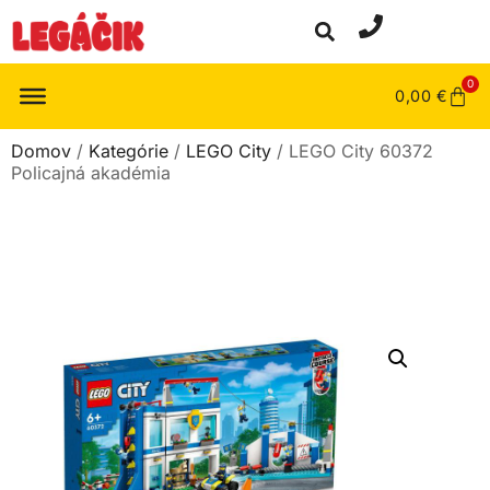
0
0,00
€
Domov
/
Kategórie
/
LEGO City
/ LEGO City 60372
Policajná akadémia