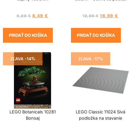
8,49
€
16,99
€
9,99
€
19,99
€
PRIDAŤ DO KOŠÍKA
PRIDAŤ DO KOŠÍKA
ZĽAVA -14%
ZĽAVA -17%
LEGO Botanicals 10281
LEGO Classic 11024 Sivá
Bonsaj
podložka na stavanie