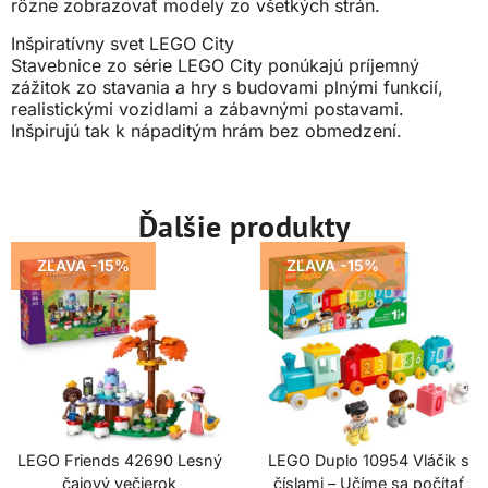
rôzne zobrazovať modely zo všetkých strán.
Inšpiratívny svet LEGO City
Stavebnice zo série LEGO City ponúkajú príjemný
zážitok zo stavania a hry s budovami plnými funkcií,
realistickými vozidlami a zábavnými postavami.
Inšpirujú tak k nápaditým hrám bez obmedzení.
Ďalšie produkty
ZĽAVA -15%
ZĽAVA -15%
LEGO Friends 42690 Lesný
LEGO Duplo 10954 Vláčik s
čajový večierok
číslami – Učíme sa počítať