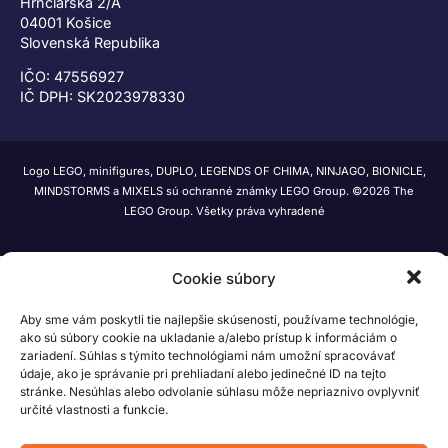
Hrnčiarska 2/A
04001 Košice
Slovenská Republika
IČO: 47556927
IČ DPH: SK2023978330
Logo LEGO, minifigures, DUPLO, LEGENDS OF CHIMA, NINJAGO, BIONICLE,
MINDSTORMS a MIXELS sú ochranné známky LEGO Group. ©2026 The
LEGO Group. Všetky práva vyhradené
Cookie súbory
Aby sme vám poskytli tie najlepšie skúsenosti, používame technológie,
ako sú súbory cookie na ukladanie a/alebo prístup k informáciám o
zariadení. Súhlas s týmito technológiami nám umožní spracovávať
údaje, ako je správanie pri prehliadaní alebo jedinečné ID na tejto
stránke. Nesúhlas alebo odvolanie súhlasu môže nepriaznivo ovplyvniť
určité vlastnosti a funkcie.