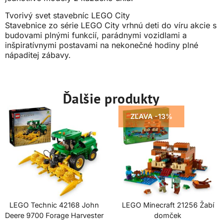
Tvorivý svet stavebníc LEGO City
Stavebnice zo série LEGO City vrhnú deti do víru akcie s
budovami plnými funkcií, parádnymi vozidlami a
inšpiratívnymi postavami na nekonečné hodiny plné
nápaditej zábavy.
Ďalšie produkty
ZĽAVA -13%
LEGO Technic 42168 John
LEGO Minecraft 21256 Žabí
Deere 9700 Forage Harvester
domček