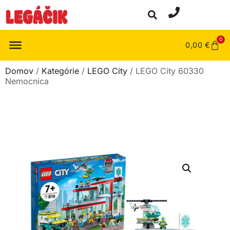
0
0,00
€
Domov
/
Kategórie
/
LEGO City
/ LEGO City 60330
Nemocnica