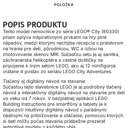
POLOŽKA
POPIS PRODUKTU
Tento model nemocnice zo série LEGO® City (60330)
priam oplýva inšpiratívnymi prvkami na hry plné
nápadov, medzi ktorými nechýba recepcia s priestorom
na hranie pre deti, pôrodnicou, WC a izbou na
zhotovovanie skenov MRI. Súčasťou setu je aj sanitka,
záchranárska helikoptéra a cestné doštičky na
pripojenie k iným setom LEGO, ako aj 12 minifigúrok
vrátane 4 postáv zo seriálu LEGO City Adventures.
Tlačený aj digitálny návod na stavanie
Súčasťou tejto stavebnice LEGO je aj podrobný tlačený
návod a interaktívny digitálny návod na stavanie pre deti
vo veku od 7 rokov. V bezplatnej aplikácii LEGO
Building Instructions pre smartfóny a tablety je k
dispozícii intuitívny digitálny návod s parádnymi
nástrojmi na približovanie a otáčanie, pomocou ktorých
si deti môžu počas stavania priebežne prezerať
jednotlivé modely z každého uhla.