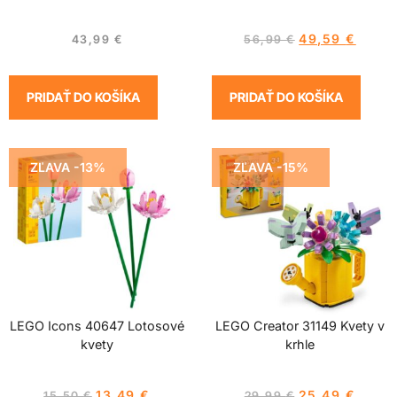
49,59
€
43,99
€
56,99
€
PRIDAŤ DO KOŠÍKA
PRIDAŤ DO KOŠÍKA
ZĽAVA -13%
ZĽAVA -15%
LEGO Icons 40647 Lotosové
LEGO Creator 31149 Kvety v
kvety
krhle
13,49
€
25,49
€
15,50
€
29,99
€