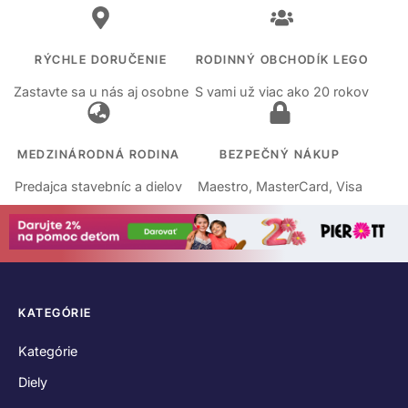
RÝCHLE DORUČENIE
RODINNÝ OBCHODÍK LEGO
Zastavte sa u nás aj osobne
S vami už viac ako 20 rokov
MEDZINÁRODNÁ RODINA
BEZPEČNÝ NÁKUP
Predajca stavebníc a dielov
Maestro, MasterCard, Visa
KATEGÓRIE
Kategórie
Diely