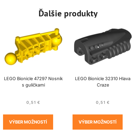
Ďalšie produkty
LEGO Bionicle 47297 Nosník
LEGO Bionicle 32310 Hlava
s guličkami
Craze
0,51
€
0,51
€
VÝBER MOŽNOSTÍ
VÝBER MOŽNOSTÍ