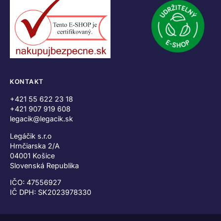
KONTAKT
+421 55 622 23 18
+421 907 919 608
legacik@legacik.sk
Legáčik s.r.o
Hrnčiarska 2/A
04001 Košice
Slovenská Republika
IČO: 47556927
IČ DPH: SK2023978330