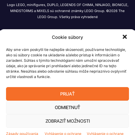
Logo LEGO, minifigures, DUPLO, LEGENDS OF CHIMA, NINJAGO, BIONICLE,
MINDSTORMS a MIXELS sú ochranné známky LEGO Group. ©2026 The
LEGO Group. Všetky práva vyhradené
Cookie súbory
Aby sme vám poskytli tie najlepšie skúsenosti, používame technológie,
ako sú súbory cookie na ukladanie a/alebo prístup k informáciám o
zariadení. Súhlas s týmito technológiami nám umožní spracovávať
údaje, ako je správanie pri prehliadaní alebo jedinečné ID na tejto
stránke. Nesúhlas alebo odvolanie súhlasu môže nepriaznivo ovplyvniť
určité vlastnosti a funkcie.
PRIJAŤ
ODMIETNUŤ
ZOBRAZIŤ MOŽNOSTI
Zásady používania
Vyhlásenie o ochrane
Vyhlásenie o ochrane