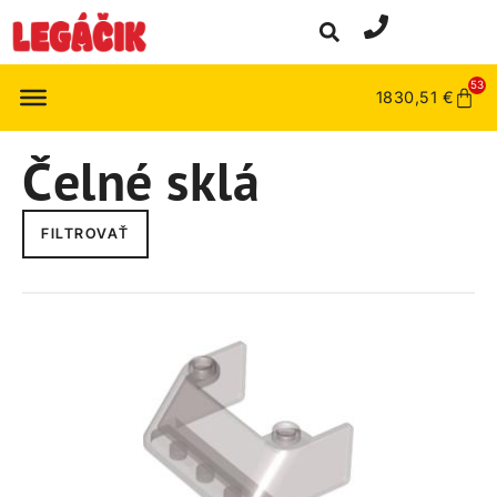
53
1830,51
€
Čelné sklá
FILTROVAŤ