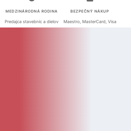
MEDZINÁRODNÁ RODINA
BEZPEČNÝ NÁKUP
Predajca stavebníc a dielov
Maestro, MasterCard, Visa
KATEGÓRIE
Kategórie
Diely
Návody
LEGO Doplnky
Katalóg
Novinky