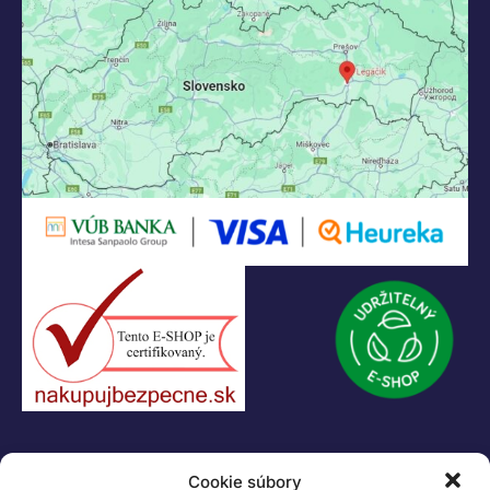
KONTAKT
+421 55 622 23 18
+421 907 919 608
legacik@legacik.sk
Legáčik s.r.o
Hrnčiarska 2/A
04001 Košice
Slovenská Republika
IČO: 47556927
IČ DPH: SK2023978330
Logo LEGO, minifigures, DUPLO, LEGENDS OF CHIMA, NINJAGO, BIONICLE,
MINDSTORMS a MIXELS sú ochranné známky LEGO Group. ©2026 The
LEGO Group. Všetky práva vyhradené
Cookie súbory