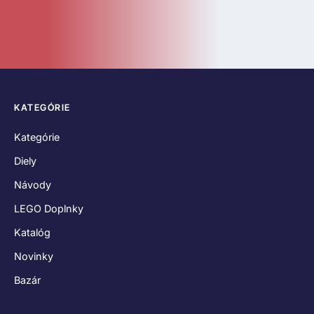
Bazár
ČASTÉ ODKAZY
O nás
Kontakt
Hodnotenia zákazníkov
Obchodné podmienky
Reklamačný poriadok
Odstúpenie od zmluvy
Zásady používania súborov cookies
Vyhlásenie o ochrane osobných údajov
SPOJME SA