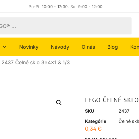
Po-Pi:
10:00 - 17:30
, So:
9:00 - 12:00
Novinky
Návody
O nás
Blog
Kon
 2437 Čelné sklo 3x4x1 & 1/3
LEGO ČELNÉ SKLO
SKU
2437
Kategórie
Čelné skl
0,34
€