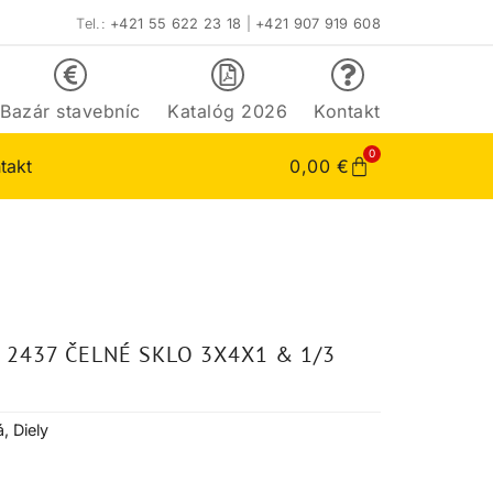
Tel.:
+421 55 622 23 18
|
+421 907 919 608
Bazár stavebníc
Katalóg 2026
Kontakt
0
takt
0,00
€
 2437 ČELNÉ SKLO 3X4X1 & 1/3
á
,
Diely