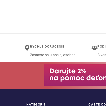
RÝCHLE DORUČENIE
ROD
Zastavte sa u nás aj osobne
S vam
KATEGÓRIE
ČASTÉ O