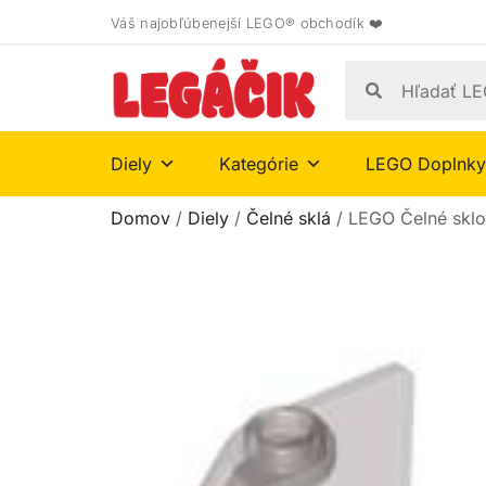
Váš najobľúbenejší LEGO® obchodík ❤️
Diely
Kategórie
LEGO Doplnky
Domov
/
Diely
/
Čelné sklá
/ LEGO Čelné sklo