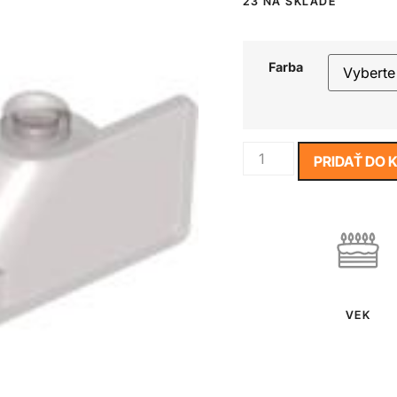
23 NA SKLADE
Farba
PRIDAŤ DO 
VEK