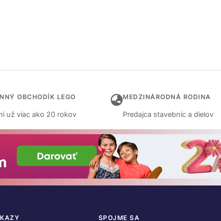
INNÝ OBCHODÍK LEGO
MEDZINÁRODNÁ RODINA
i už viac ako 20 rokov
Predajca stavebníc a dielov
DKAZY
SPOJME SA