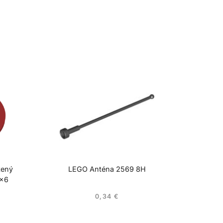
tený
LEGO Anténa 2569 8H
6×6
0,34
€