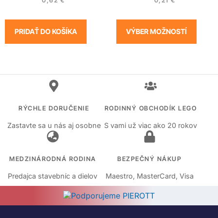
0,62
€
0,21
€
PRIDAŤ DO KOŠÍKA
VÝBER MOŽNOSTÍ
RÝCHLE DORUČENIE
RODINNÝ OBCHODÍK LEGO
Zastavte sa u nás aj osobne
S vami už viac ako 20 rokov
MEDZINÁRODNÁ RODINA
BEZPEČNÝ NÁKUP
Predajca stavebníc a dielov
Maestro, MasterCard, Visa