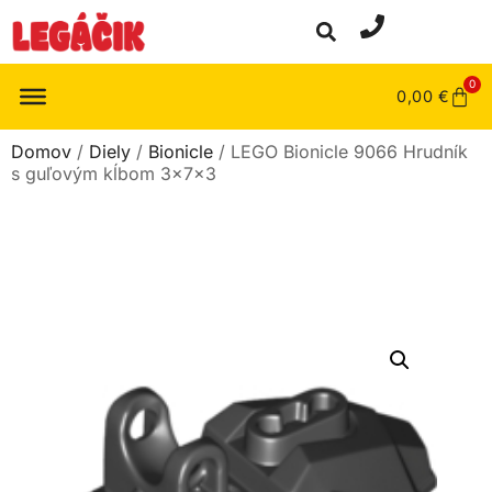
0
0,00
€
Domov
/
Diely
/
Bionicle
/ LEGO Bionicle 9066 Hrudník
s guľovým kĺbom 3x7x3