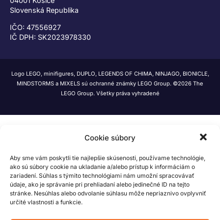
04001 Košice
Slovenská Republika
IČO: 47556927
IČ DPH: SK2023978330
Logo LEGO, minifigures, DUPLO, LEGENDS OF CHIMA, NINJAGO, BIONICLE,
MINDSTORMS a MIXELS sú ochranné známky LEGO Group. ©2026 The
LEGO Group. Všetky práva vyhradené
Cookie súbory
Aby sme vám poskytli tie najlepšie skúsenosti, používame technológie,
ako sú súbory cookie na ukladanie a/alebo prístup k informáciám o
zariadení. Súhlas s týmito technológiami nám umožní spracovávať
údaje, ako je správanie pri prehliadaní alebo jedinečné ID na tejto
stránke. Nesúhlas alebo odvolanie súhlasu môže nepriaznivo ovplyvniť
určité vlastnosti a funkcie.