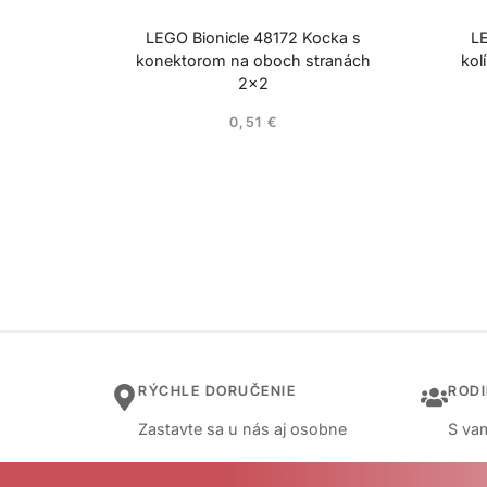
LEGO Bionicle 48172 Kocka s
LE
konektorom na oboch stranách
kol
2×2
0,51
€
RÝCHLE DORUČENIE
ROD
Zastavte sa u nás aj osobne
S vam