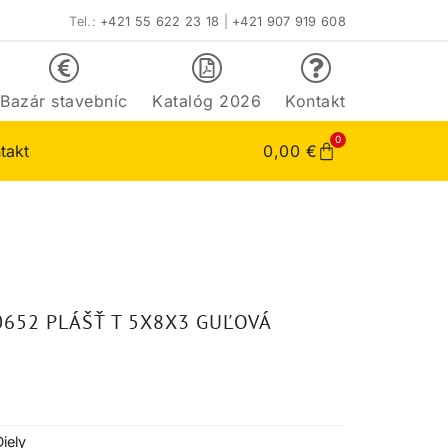
Tel.:
+421 55 622 23 18
|
+421 907 919 608
Bazár stavebníc
Katalóg 2026
Kontakt
0
takt
0,00
€
0652 PLÁŠŤ T 5X8X3 GUĽOVÁ
Diely