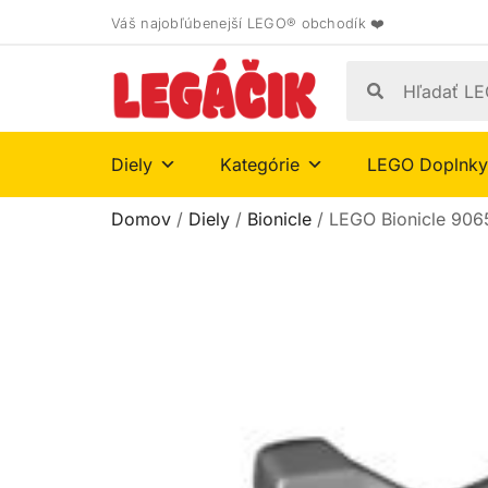
Váš najobľúbenejší LEGO® obchodík ❤️
Diely
Kategórie
LEGO Doplnky
Domov
/
Diely
/
Bionicle
/ LEGO Bionicle 906