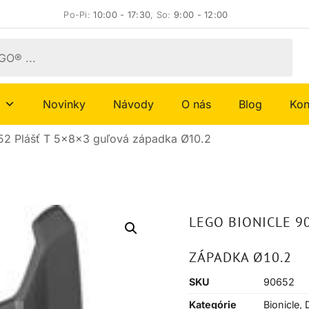
Po-Pi:
10:00 - 17:30
, So:
9:00 - 12:00
Novinky
Návody
O nás
Blog
Kon
52 Plášť T 5x8x3 guľová západka Ø10.2
LEGO BIONICLE 9
ZÁPADKA Ø10.2
SKU
90652
Kategórie
Bionicle
,