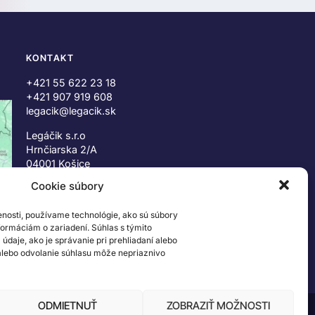
KONTAKT
+421 55 622 23 18
+421 907 919 608
legacik@legacik.sk
Legáčik s.r.o
Hrnčiarska 2/A
04001 Košice
Slovenská Republika
Cookie súbory
IČO: 47556927
IČ DPH: SK2023978330
enosti, používame technológie, ako sú súbory
nformáciám o zariadení. Súhlas s týmito
daje, ako je správanie pri prehliadaní alebo
 alebo odvolanie súhlasu môže nepriaznivo
ODMIETNUŤ
ZOBRAZIŤ MOŽNOSTI