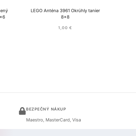
tený
LEGO Anténa 3961 Okrúhly tanier
6×6
8×8
1,00
€
BEZPEČNÝ NÁKUP
Maestro, MasterCard, Visa