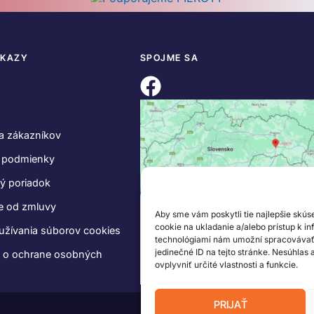
DKAZY
SPOJME SA
a zákazníkov
 podmienky
ý poriadok
e od zmluvy
Aby sme vám poskytli tie najlepšie skús
cookie na ukladanie a/alebo prístup k i
užívania súborov cookies
technológiami nám umožní spracovávať ú
jedinečné ID na tejto stránke. Nesúhlas
e o ochrane osobných
ovplyvniť určité vlastnosti a funkcie.
PRIJAŤ