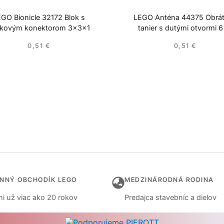
GO Bionicle 32172 Blok s
LEGO Anténa 44375 Obrá
íkovým konektorom 3x3x1
tanier s dutými otvormi 
0,51
€
0,51
€
INNÝ OBCHODÍK LEGO
MEDZINÁRODNÁ RODINA
i už viac ako 20 rokov
Predajca stavebníc a dielov