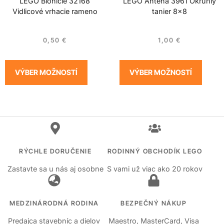
LEGO Bionicle 32168
LEGO Anténa 3961 Okrúhly
Vidlicové vrhacie rameno
tanier 8×8
0,50
€
1,00
€
VÝBER MOŽNOSTÍ
VÝBER MOŽNOSTÍ
RÝCHLE DORUČENIE
RODINNÝ OBCHODÍK LEGO
Zastavte sa u nás aj osobne
S vami už viac ako 20 rokov
MEDZINÁRODNÁ RODINA
BEZPEČNÝ NÁKUP
Predajca stavebníc a dielov
Maestro, MasterCard, Visa