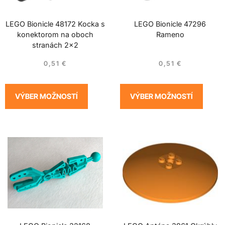
LEGO Bionicle 48172 Kocka s
LEGO Bionicle 47296
konektorom na oboch
Rameno
stranách 2×2
0,51
€
0,51
€
VÝBER MOŽNOSTÍ
VÝBER MOŽNOSTÍ