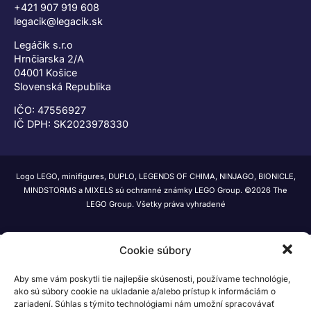
+421 907 919 608
legacik@legacik.sk
Legáčik s.r.o
Hrnčiarska 2/A
04001 Košice
Slovenská Republika
IČO: 47556927
IČ DPH: SK2023978330
Logo LEGO, minifigures, DUPLO, LEGENDS OF CHIMA, NINJAGO, BIONICLE,
MINDSTORMS a MIXELS sú ochranné známky LEGO Group. ©2026 The
LEGO Group. Všetky práva vyhradené
Cookie súbory
Aby sme vám poskytli tie najlepšie skúsenosti, používame technológie,
ako sú súbory cookie na ukladanie a/alebo prístup k informáciám o
zariadení. Súhlas s týmito technológiami nám umožní spracovávať