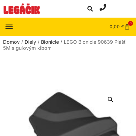
0
0,00
€
Domov
/
Diely
/
Bionicle
/ LEGO Bionicle 90639 Plášť
5M s guľovým kĺbom