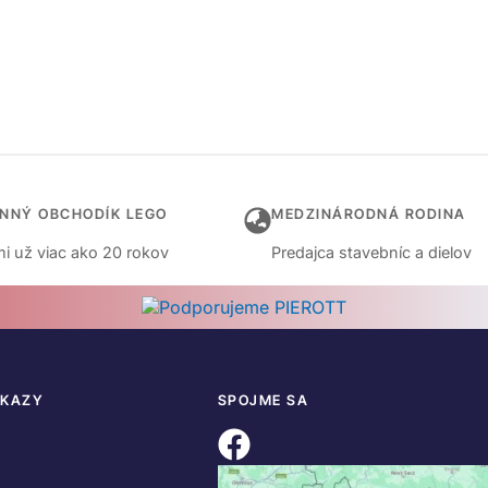
INNÝ OBCHODÍK LEGO
MEDZINÁRODNÁ RODINA
i už viac ako 20 rokov
Predajca stavebníc a dielov
DKAZY
SPOJME SA