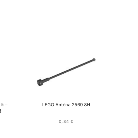
ík –
LEGO Anténa 2569 8H
á
0,34
€