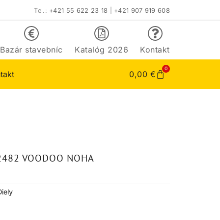
Tel.:
+421 55 622 23 18
|
+421 907 919 608
Bazár stavebníc
Katalóg 2026
Kontakt
0
takt
0,00
€
32482 VOODOO NOHA
Diely