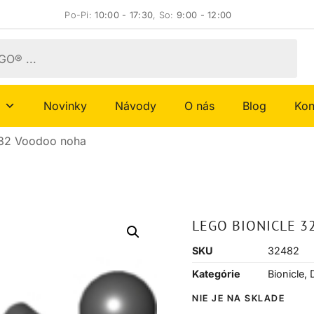
Po-Pi:
10:00 - 17:30
, So:
9:00 - 12:00
Novinky
Návody
O nás
Blog
Kon
482 Voodoo noha
LEGO BIONICLE 
SKU
32482
Kategórie
Bionicle
,
NIE JE NA SKLADE