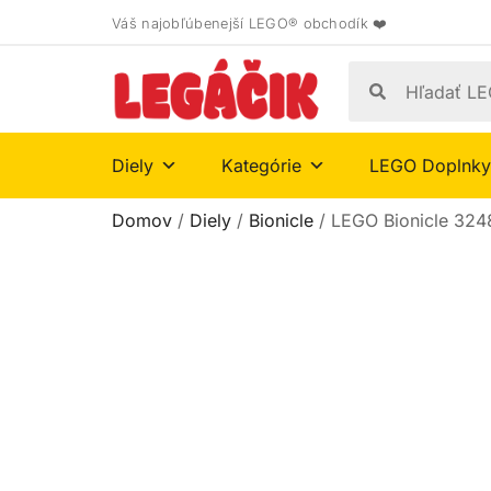
Váš najobľúbenejší LEGO® obchodík ❤️
Diely
Kategórie
LEGO Doplnky
Domov
/
Diely
/
Bionicle
/ LEGO Bionicle 32