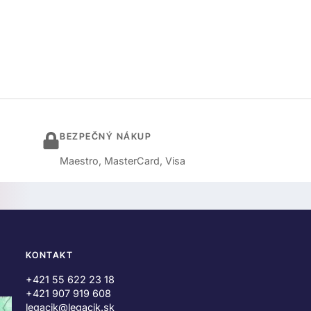
BEZPEČNÝ NÁKUP
Maestro, MasterCard, Visa
KONTAKT
+421 55 622 23 18
+421 907 919 608
legacik@legacik.sk