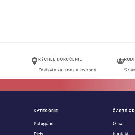
RÝCHLE DORUČENIE
ROD
Zastavte sa u nás aj osobne
S vam
KATEGÓRIE
ČASTÉ O
Kategórie
O nás
Diely
Kontakt