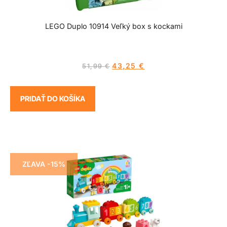
LEGO Duplo 10914 Veľký box s kockami
43,25
€
51,99
€
PRIDAŤ DO KOŠÍKA
ZĽAVA -15%