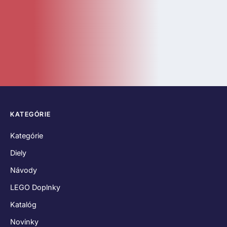
Katalóg
Novinky
Bazár
ČASTÉ ODKAZY
O nás
Kontakt
Hodnotenia zákazníkov
Obchodné podmienky
Reklamačný poriadok
Odstúpenie od zmluvy
Zásady používania súborov cookies
Vyhlásenie o ochrane osobných údajov