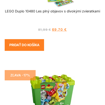
LEGO Duplo 10480 Les plný objavov s divokými zvieratkami
69,70
€
81,99
€
PRIDAŤ DO KOŠÍKA
ZĽAVA -17%