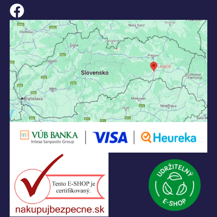
KONTAKT
+421 55 622 23 18
+421 907 919 608
legacik@legacik.sk
Legáčik s.r.o
Hrnčiarska 2/A
04001 Košice
Slovenská Republika
IČO: 47556927
IČ DPH: SK2023978330
Logo LEGO, minifigures, DUPLO, LEGENDS OF CHIMA, NINJAGO, BIONICLE,
MINDSTORMS a MIXELS sú ochranné známky LEGO Group. ©2026 The
LEGO Group. Všetky práva vyhradené