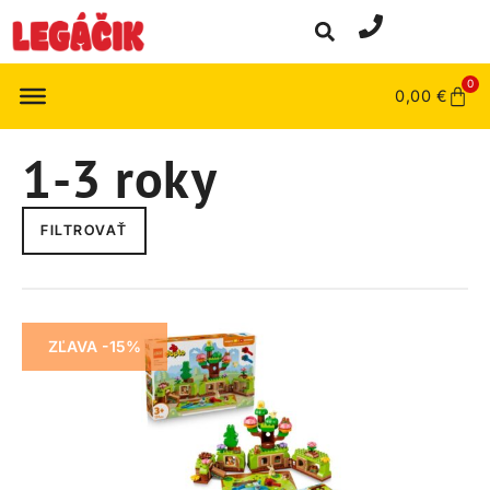
0
0,00
€
1-3 roky
FILTROVAŤ
ZĽAVA -15%