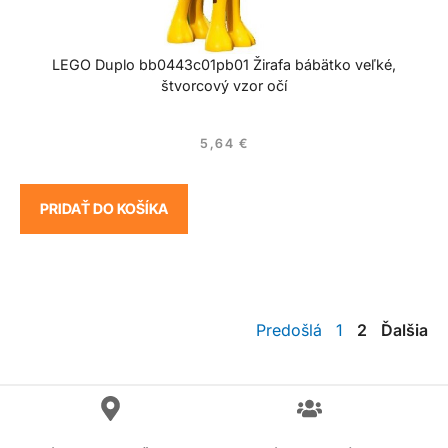
LEGO Duplo bb0443c01pb01 Žirafa bábätko veľké,
štvorcový vzor očí
5,64
€
PRIDAŤ DO KOŠÍKA
Predošlá
1
2
Ďalšia