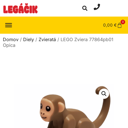
0
0,00
€
Domov
/
Diely
/
Zvieratá
/ LEGO Zviera 77864pb01
Opica