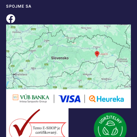
KONTAKT
+421 55 622 23 18
+421 907 919 608
legacik@legacik.sk
Legáčik s.r.o
Hrnčiarska 2/A
04001 Košice
Slovenská Republika
IČO: 47556927
IČ DPH: SK2023978330
Logo LEGO, minifigures, DUPLO, LEGENDS OF CHIMA, NINJAGO, BIONICLE,