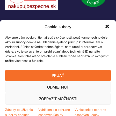
MINDSTORMS a MIXELS sú ochranné známky LEGO Group. ©2026 The
LEGO Group. Všetky práva vyhradené
Cookie súbory
Aby sme vám poskytli tie najlepšie skúsenosti, používame technológie,
ako sú súbory cookie na ukladanie a/alebo prístup k informáciám o
zariadení. Súhlas s týmito technológiami nám umožní spracovávať
údaje, ako je správanie pri prehliadaní alebo jedinečné ID na tejto
stránke. Nesúhlas alebo odvolanie súhlasu môže nepriaznivo ovplyvniť
určité vlastnosti a funkcie.
PRIJAŤ
ODMIETNUŤ
ZOBRAZIŤ MOŽNOSTI
Zásady používania
Vyhlásenie o ochrane
Vyhlásenie o ochrane
súborov cookies
osobných údajov
osobných údajov