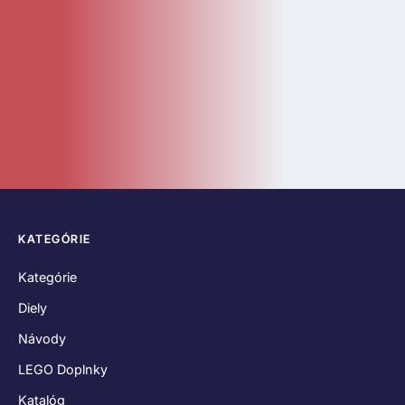
LEGO Doplnky
Katalóg
Novinky
Bazár
ČASTÉ ODKAZY
O nás
Kontakt
Hodnotenia zákazníkov
Obchodné podmienky
Reklamačný poriadok
Odstúpenie od zmluvy
Zásady používania súborov cookies