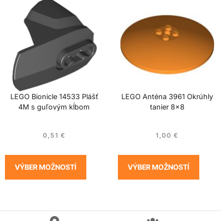
LEGO Bionicle 14533 Plášť
LEGO Anténa 3961 Okrúhly
4M s guľovým kĺbom
tanier 8×8
0,51
€
1,00
€
VÝBER MOŽNOSTÍ
VÝBER MOŽNOSTÍ