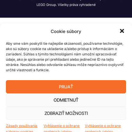
LEGO Group. Všetky práva vyhradené
Cookie súbory
Aby sme vám poskytli tie najlepšie skúsenosti, používame technológie,
ako sú súbory cookie na ukladanie a/alebo prístup k informáciám o
zariadení. Súhlas s týmito technológiami nám umožní spracovávať
údaje, ako je správanie pri prehliadaní alebo jedinečné ID na tejto
stránke. Nesúhlas alebo odvolanie súhlasu môže nepriaznivo ovplyvniť
určité vlastnosti a funkcie.
PRIJAŤ
ODMIETNUŤ
ZOBRAZIŤ MOŽNOSTI
Zásady používania
Vyhlásenie o ochrane
Vyhlásenie o ochrane
súborov cookies
osobných údajov
osobných údajov