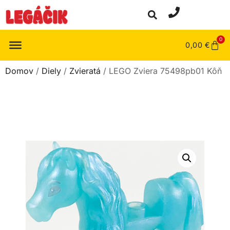
0
0,00
€
Domov
/
Diely
/
Zvieratá
/ LEGO Zviera 75498pb01 Kôň