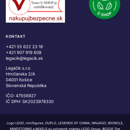
KONTAKT
+421 55 622 23 18
+421 907 919 608
legacik@legacik.sk
Legáčik s.r.o
Hrnčiarska 2/A
04001 Košice
Slovenská Republika
IČO: 47556927
IČ DPH: SK2023978330
Logo LEGO, minifigures, DUPLO, LEGENDS OF CHIMA, NINJAGO, BIONICLE,
MINDSTORMS a MIXELS sú ochranné známky LEGO Group. ©2026 The