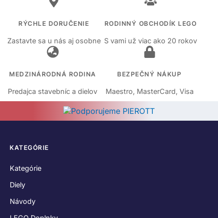
RÝCHLE DORUČENIE
RODINNÝ OBCHODÍK LEGO
Zastavte sa u nás aj osobne
S vami už viac ako 20 rokov
MEDZINÁRODNÁ RODINA
BEZPEČNÝ NÁKUP
Predajca stavebníc a dielov
Maestro, MasterCard, Visa
KATEGÓRIE
Kategórie
Diely
Návody
LEGO Doplnky