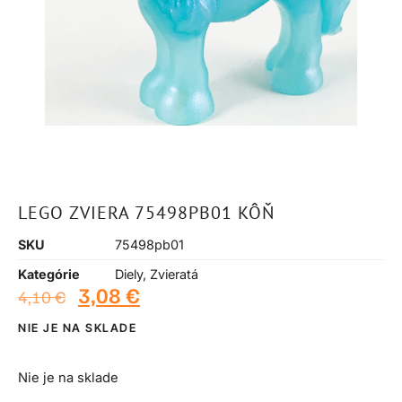
LEGO ZVIERA 75498PB01 KÔŇ
SKU
75498pb01
Kategórie
Diely
,
Zvieratá
3,08
€
4,10
€
NIE JE NA SKLADE
Nie je na sklade