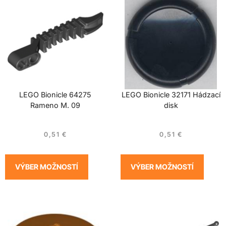
LEGO Bionicle 64275
LEGO Bionicle 32171 Hádzací
Rameno M. 09
disk
0,51
€
0,51
€
VÝBER MOŽNOSTÍ
VÝBER MOŽNOSTÍ