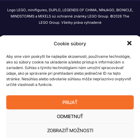
Logo LEGO, minifigures, DUPLO, LEGENDS OF CHIMA, NINJAGO, BIONICLE,
MINDSTORMS a MIXELS sú ochranné známky LEGO Group. ©2026 The
LEGO Group. Všetky práva vyhradené
Cookie súbory
Aby sme vám poskytli tie najlepšie skúsenosti, používame technológie,
ako sú súbory cookie na ukladanie a/alebo prístup k informáciám o
zariadení. Súhlas s týmito technológiami nám umožní spracovávať
údaje, ako je správanie pri prehliadaní alebo jedinečné ID na tejto
stránke. Nesúhlas alebo odvolanie súhlasu môže nepriaznivo ovplyvniť
určité vlastnosti a funkcie.
PRIJAŤ
ODMIETNUŤ
ZOBRAZIŤ MOŽNOSTI