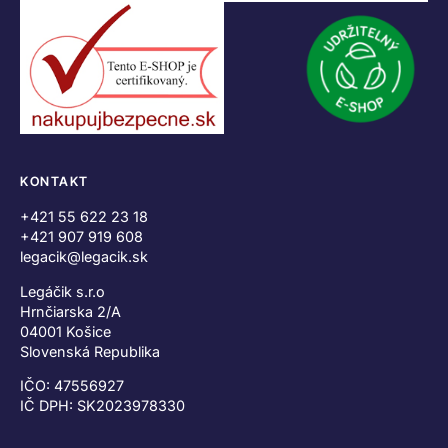
KONTAKT
+421 55 622 23 18
+421 907 919 608
legacik@legacik.sk
Legáčik s.r.o
Hrnčiarska 2/A
04001 Košice
Slovenská Republika
IČO: 47556927
IČ DPH: SK2023978330