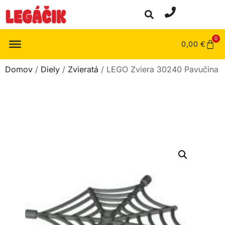
0
0,00
€
Domov
/
Diely
/
Zvieratá
/ LEGO Zviera 30240 Pavučina