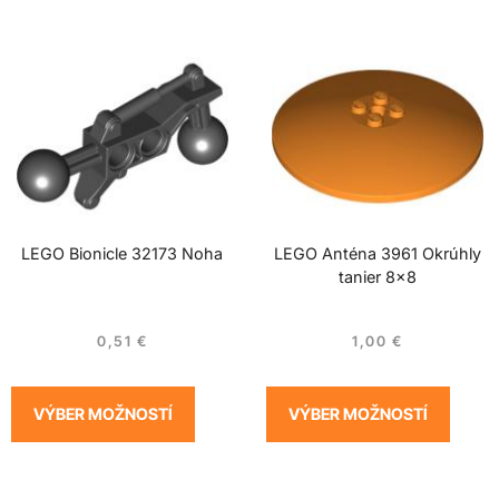
LEGO Bionicle 32173 Noha
LEGO Anténa 3961 Okrúhly
tanier 8×8
0,51
€
1,00
€
VÝBER MOŽNOSTÍ
VÝBER MOŽNOSTÍ