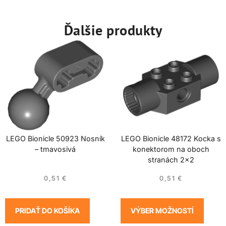
Ďalšie produkty
LEGO Bionicle 50923 Nosník
LEGO Bionicle 48172 Kocka s
– tmavosivá
konektorom na oboch
stranách 2×2
0,51
€
0,51
€
PRIDAŤ DO KOŠÍKA
VÝBER MOŽNOSTÍ