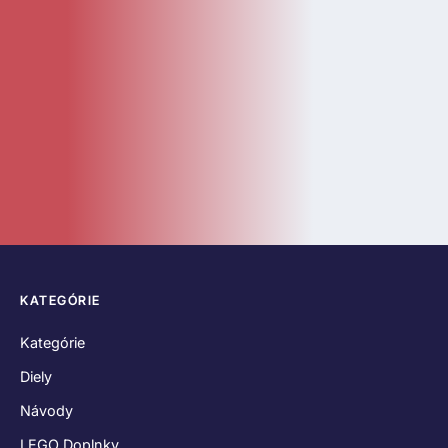
Návody
LEGO Doplnky
Katalóg
Novinky
Bazár
ČASTÉ ODKAZY
O nás
Kontakt
Hodnotenia zákazníkov
Obchodné podmienky
Reklamačný poriadok
Odstúpenie od zmluvy