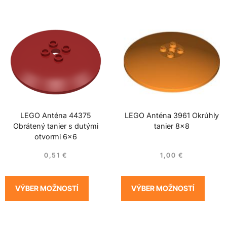
LEGO Anténa 44375
LEGO Anténa 3961 Okrúhly
Obrátený tanier s dutými
tanier 8×8
otvormi 6×6
0,51
€
1,00
€
VÝBER MOŽNOSTÍ
VÝBER MOŽNOSTÍ