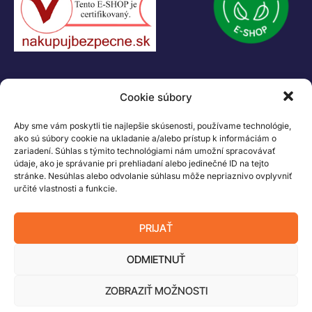
Logo LEGO, minifigures, DUPLO, LEGENDS OF CHIMA, NINJAGO, BIONICLE,
MINDSTORMS a MIXELS sú ochranné známky LEGO Group. ©2026 The
LEGO Group. Všetky práva vyhradené
Cookie súbory
Aby sme vám poskytli tie najlepšie skúsenosti, používame technológie,
ako sú súbory cookie na ukladanie a/alebo prístup k informáciám o
zariadení. Súhlas s týmito technológiami nám umožní spracovávať
údaje, ako je správanie pri prehliadaní alebo jedinečné ID na tejto
stránke. Nesúhlas alebo odvolanie súhlasu môže nepriaznivo ovplyvniť
určité vlastnosti a funkcie.
PRIJAŤ
ODMIETNUŤ
ZOBRAZIŤ MOŽNOSTI