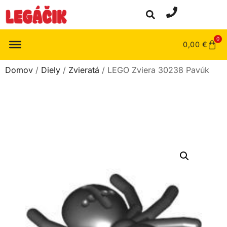
0
0,00
€
Domov
/
Diely
/
Zvieratá
/ LEGO Zviera 30238 Pavúk