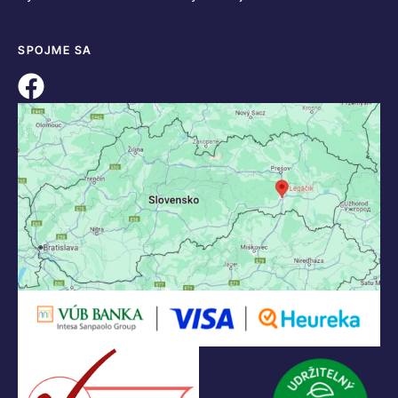
KONTAKT
+421 55 622 23 18
+421 907 919 608
legacik@legacik.sk
Legáčik s.r.o
Hrnčiarska 2/A
04001 Košice
Slovenská Republika
IČO: 47556927
IČ DPH: SK2023978330