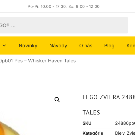
Po-Pi:
10:00 - 17:30
, So:
9:00 - 12:00
Novinky
Návody
O nás
Blog
Kon
pb01 Pes – Whisker Haven Tales
LEGO ZVIERA 248
TALES
SKU
24880pb
Kategórie
Diely
,
Zvie