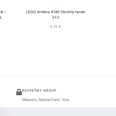
ík –
LEGO Anténa 4740 Okrúhly tanier
á
2×2
0,15
€
BEZPEČNÝ NÁKUP
Maestro, MasterCard, Visa