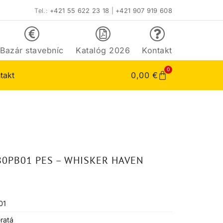
Tel.:
+421 55 622 23 18
|
+421 907 919 608
Bazár stavebníc
Katalóg 2026
Kontakt
0
takt
0,00
€
80PB01 PES – WHISKER HAVEN
01
ratá