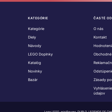
KATEGÓRIE
ČASTÉ O
Kategórie
O nás
Diely
Kontakt
Návody
Hodnoteni
LEGO Doplnky
Obchodné
Katalóg
Reklamačn
Novinky
Odstúpeni
Bazár
Zásady po
Vyhláseni
údajov
Logo LEGO, minifigures, DUPLO, LEGENDS OF CH