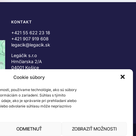
KONTAKT
+421 55 622 23 18
+421 907 919 608
legacik@legacik.sk
Legáčik s.r.o
Hrnčiarska 2/A
04001 Košice
Slovenská Republika
Cookie súbory
IČO: 47556927
enosti, používame technológie, ako sú súbory
IČ DPH: SK2023978330
nformáciám o zariadení. Súhlas s týmito
daje, ako je správanie pri prehliadaní alebo
 alebo odvolanie súhlasu môže nepriaznivo
ODMIETNUŤ
ZOBRAZIŤ MOŽNOSTI
 ©2026 The LEGO Group. Všetky práva vyhradené