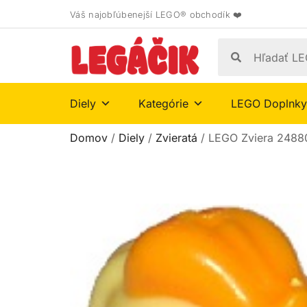
Váš najobľúbenejší LEGO® obchodík ❤️
Diely
Kategórie
LEGO Doplnky
Domov
/
Diely
/
Zvieratá
/ LEGO Zviera 24880