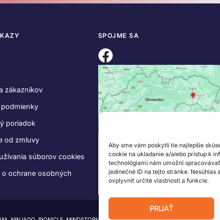
DKAZY
SPOJME SA
a zákazníkov
 podmienky
ý poriadok
e od zmluvy
Aby sme vám poskytli tie najlepšie skús
cookie na ukladanie a/alebo prístup k i
užívania súborov cookies
technológiami nám umožní spracovávať ú
jedinečné ID na tejto stránke. Nesúhlas
e o ochrane osobných
ovplyvniť určité vlastnosti a funkcie.
PRIJAŤ
IMA, NINJAGO, BIONICLE, MINDSTORMS a MIXELS sú ochranné známky LEGO Group.