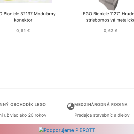
 Bionicle 32137 Modulárny
LEGO Bionicle 11271 Hrudn
konektor
striebornosivá metalick
0,51
€
0,62
€
INNÝ OBCHODÍK LEGO
MEDZINÁRODNÁ RODINA
i už viac ako 20 rokov
Predajca stavebníc a dielov