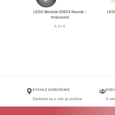
LEGO Bionicle 50923 Nosník –
LEGO
tmavosivá
0,51
€
RÝCHLE DORUČENIE
ROD
Zastavte sa u nás aj osobne
S vam