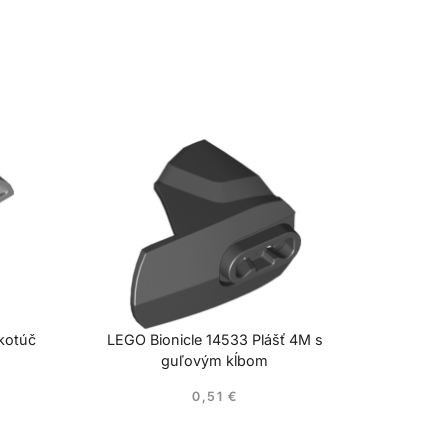
 kotúč
LEGO Bionicle 14533 Plášť 4M s
guľovým kĺbom
0,51
€