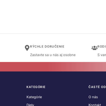
RÝCHLE DORUČENIE
ROD
Zastavte sa u nás aj osobne
S vam
KATEGÓRIE
ČASTÉ O
Kategórie
O nás
Diely
Kontakt