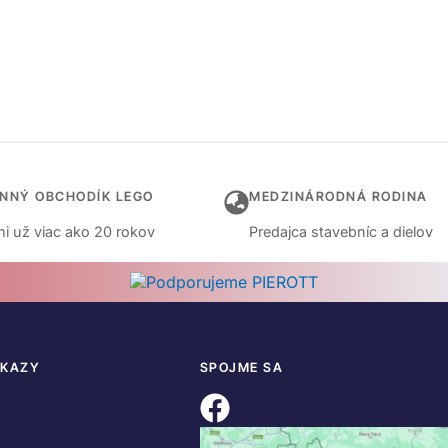
INNÝ OBCHODÍK LEGO
MEDZINÁRODNÁ RODINA
i už viac ako 20 rokov
Predajca stavebníc a dielov
DKAZY
SPOJME SA