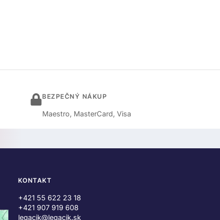
BEZPEČNÝ NÁKUP
Maestro, MasterCard, Visa
KONTAKT
+421 55 622 23 18
+421 907 919 608
legacik@legacik.sk