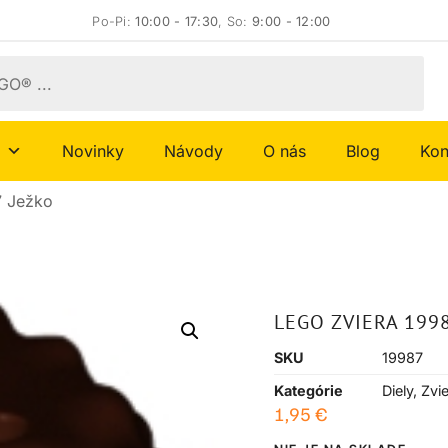
Po-Pi:
10:00 - 17:30
, So:
9:00 - 12:00
Novinky
Návody
O nás
Blog
Kon
7 Ježko
LEGO ZVIERA 199
SKU
19987
Kategórie
Diely
,
Zvie
1,95
€