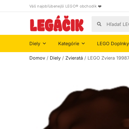
Váš najobľúbenejší LEGO® obchodík ❤️
Diely
Kategórie
LEGO Doplnky
Domov
/
Diely
/
Zvieratá
/ LEGO Zviera 1998