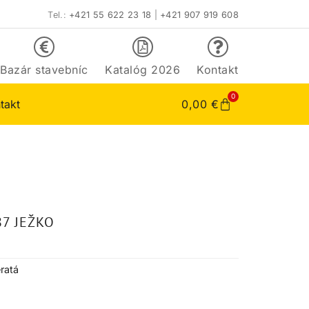
Tel.:
+421 55 622 23 18
|
+421 907 919 608
Bazár stavebníc
Katalóg 2026
Kontakt
0
takt
0,00
€
87 JEŽKO
ratá