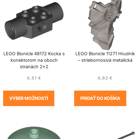
LEGO Bionicle 48172 Kocka s
LEGO Bionicle 11271 Hrudník
konektorom na oboch
– striebornosivá metalická
stranách 2×2
0,51
€
0,62
€
VÝBER MOŽNOSTÍ
PRIDAŤ DO KOŠÍKA