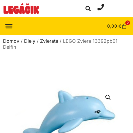
0
0,00
€
Domov
/
Diely
/
Zvieratá
/ LEGO Zviera 13392pb01
Delfín