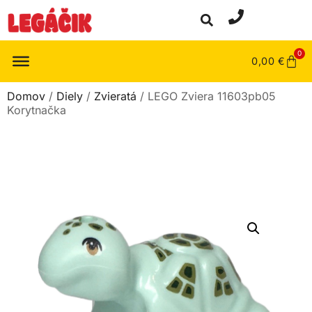
0
0,00
€
Domov
/
Diely
/
Zvieratá
/ LEGO Zviera 11603pb05
Korytnačka