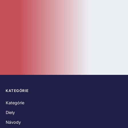
Diely
Návody
LEGO Doplnky
Katalóg
Novinky
Bazár
ČASTÉ ODKAZY
O nás
Kontakt
Hodnotenia zákazníkov
Obchodné podmienky
Reklamačný poriadok