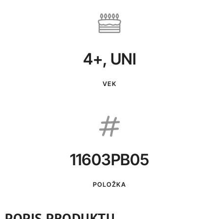
4+
,
UNI
VEK
11603PB05
POLOŽKA
POPIS PRODUKTU