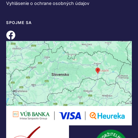
KONTAKT
+421 55 622 23 18
+421 907 919 608
legacik@legacik.sk
Legáčik s.r.o
Hrnčiarska 2/A
04001 Košice
Slovenská Republika
IČO: 47556927
IČ DPH: SK2023978330