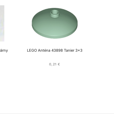
lárny
LEGO Anténa 43898 Tanier 3×3
0,21
€