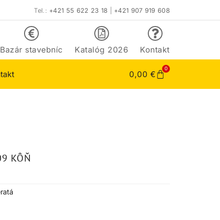
Tel.:
+421 55 622 23 18
|
+421 907 919 608
Bazár stavebníc
Katalóg 2026
Kontakt
0
takt
0,00
€
09 KÔŇ
ratá