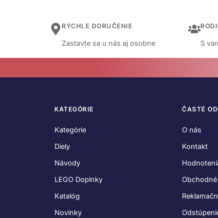
RÝCHLE DORUČENIE
ROD
Zastavte sa u nás aj osobne
S vam
KATEGÓRIE
ČASTÉ O
Kategórie
O nás
Diely
Kontakt
Návody
Hodnoteni
LEGO Doplnky
Obchodné
Katalóg
Reklamačn
Novinky
Odstúpeni