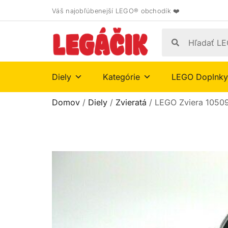
Váš najobľúbenejší LEGO® obchodík ❤️
Diely
Kategórie
LEGO Doplnky
Domov
/
Diely
/
Zvieratá
/ LEGO Zviera 1050