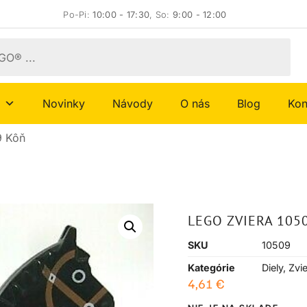
Po-Pi:
10:00 - 17:30
, So:
9:00 - 12:00
Novinky
Návody
O nás
Blog
Kon
9 Kôň
LEGO ZVIERA 105
SKU
10509
Kategórie
Diely
,
Zvie
4,61
€