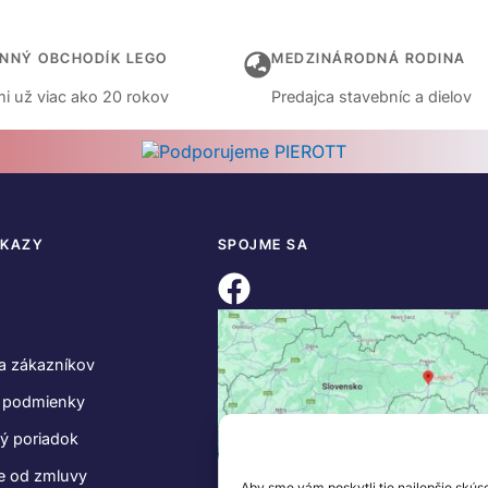
INNÝ OBCHODÍK LEGO
MEDZINÁRODNÁ RODINA
i už viac ako 20 rokov
Predajca stavebníc a dielov
DKAZY
SPOJME SA
a zákazníkov
 podmienky
ý poriadok
e od zmluvy
Aby sme vám poskytli tie najlepšie skús