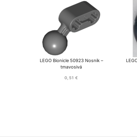
LEGO Bionicle 50923 Nosník –
LEGO 
tmavosivá
0,51
€