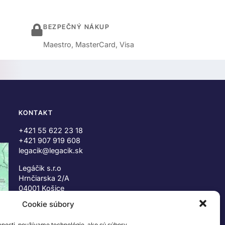
BEZPEČNÝ NÁKUP
Maestro, MasterCard, Visa
KONTAKT
+421 55 622 23 18
+421 907 919 608
legacik@legacik.sk
Legáčik s.r.o
Hrnčiarska 2/A
04001 Košice
Slovenská Republika
Cookie súbory
IČO: 47556927
enosti, používame technológie, ako sú súbory