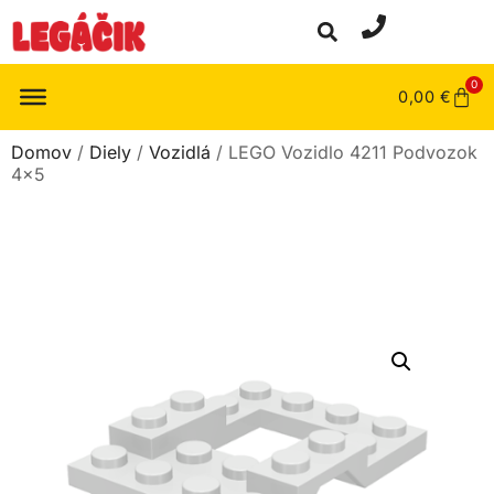
0
0,00
€
Domov
/
Diely
/
Vozidlá
/ LEGO Vozidlo 4211 Podvozok
4×5