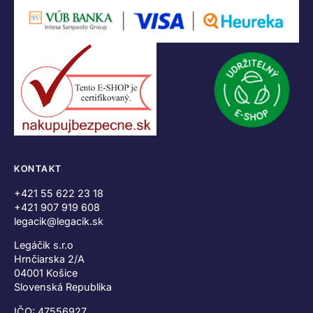
KONTAKT
+421 55 622 23 18
+421 907 919 608
legacik@legacik.sk
Legáčik s.r.o
Hrnčiarska 2/A
04001 Košice
Slovenská Republika
IČO: 47556927