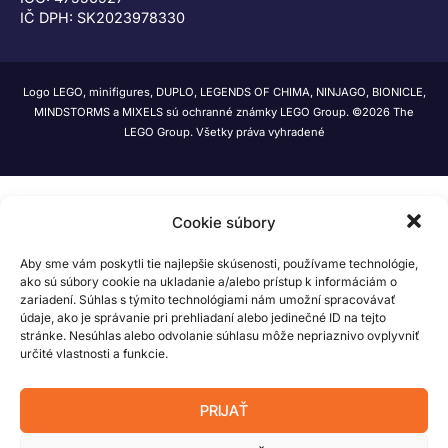
IČ DPH: SK2023978330
Logo LEGO, minifigures, DUPLO, LEGENDS OF CHIMA, NINJAGO, BIONICLE,
MINDSTORMS a MIXELS sú ochranné známky LEGO Group. ©2026 The
LEGO Group. Všetky práva vyhradené
Cookie súbory
Aby sme vám poskytli tie najlepšie skúsenosti, používame technológie,
ako sú súbory cookie na ukladanie a/alebo prístup k informáciám o
zariadení. Súhlas s týmito technológiami nám umožní spracovávať
údaje, ako je správanie pri prehliadaní alebo jedinečné ID na tejto
stránke. Nesúhlas alebo odvolanie súhlasu môže nepriaznivo ovplyvniť
určité vlastnosti a funkcie.
PRIJAŤ