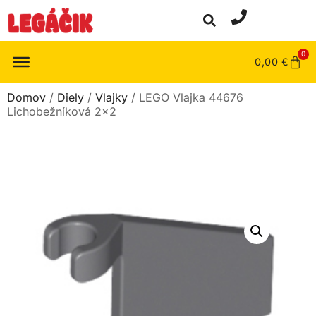
0
0,00
€
Domov
/
Diely
/
Vlajky
/ LEGO Vlajka 44676
Lichobežníková 2×2