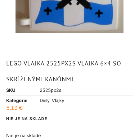
LEGO VLAJKA 2525PX2S VLAJKA 6×4 SO
SKRÍŽENÝMI KANÓNMI
SKU
2525px2s
Kategórie
Diely
,
Vlajky
5,13
€
NIE JE NA SKLADE
Nie je na sklade