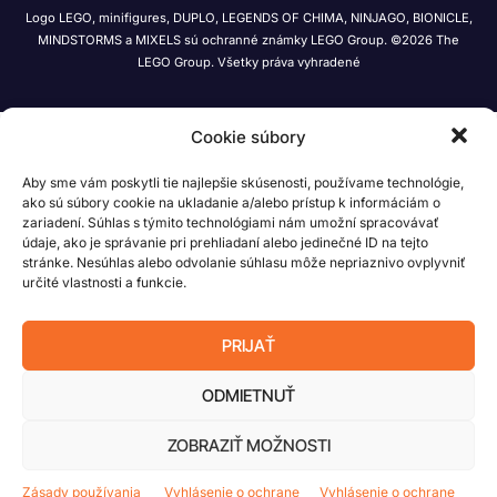
Logo LEGO, minifigures, DUPLO, LEGENDS OF CHIMA, NINJAGO, BIONICLE,
MINDSTORMS a MIXELS sú ochranné známky LEGO Group. ©2026 The
LEGO Group. Všetky práva vyhradené
Cookie súbory
Aby sme vám poskytli tie najlepšie skúsenosti, používame technológie,
ako sú súbory cookie na ukladanie a/alebo prístup k informáciám o
zariadení. Súhlas s týmito technológiami nám umožní spracovávať
údaje, ako je správanie pri prehliadaní alebo jedinečné ID na tejto
stránke. Nesúhlas alebo odvolanie súhlasu môže nepriaznivo ovplyvniť
určité vlastnosti a funkcie.
PRIJAŤ
ODMIETNUŤ
ZOBRAZIŤ MOŽNOSTI
Zásady používania
Vyhlásenie o ochrane
Vyhlásenie o ochrane