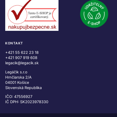
KONTAKT
+421 55 622 23 18
+421 907 919 608
legacik@legacik.sk
Legáčik s.r.o
Hrnčiarska 2/A
04001 Košice
Slovenská Republika
IČO: 47556927
IČ DPH: SK2023978330