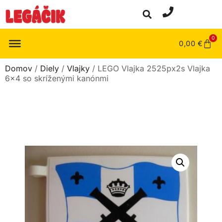
0
0,00
€
Domov
/
Diely
/
Vlajky
/ LEGO Vlajka 2525px2s Vlajka
6×4 so skríženými kanónmi