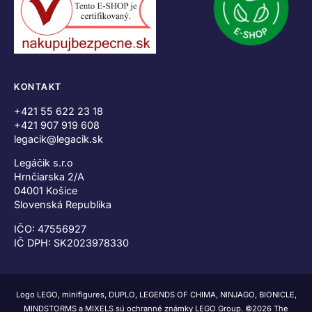
KONTAKT
+421 55 622 23 18
+421 907 919 608
legacik@legacik.sk
Legáčik s.r.o
Hrnčiarska 2/A
04001 Košice
Slovenská Republika
IČO: 47556927
IČ DPH: SK2023978330
Logo LEGO, minifigures, DUPLO, LEGENDS OF CHIMA, NINJAGO, BIONICLE,
MINDSTORMS a MIXELS sú ochranné známky LEGO Group. ©2026 The