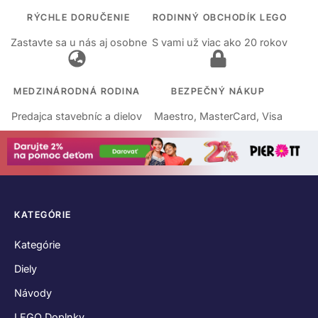
RÝCHLE DORUČENIE
RODINNÝ OBCHODÍK LEGO
Zastavte sa u nás aj osobne
S vami už viac ako 20 rokov
MEDZINÁRODNÁ RODINA
BEZPEČNÝ NÁKUP
Predajca stavebníc a dielov
Maestro, MasterCard, Visa
KATEGÓRIE
Kategórie
Diely
Návody
LEGO Doplnky