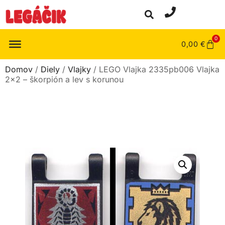
0
0,00
€
Domov
/
Diely
/
Vlajky
/ LEGO Vlajka 2335pb006 Vlajka
2×2 – škorpión a lev s korunou