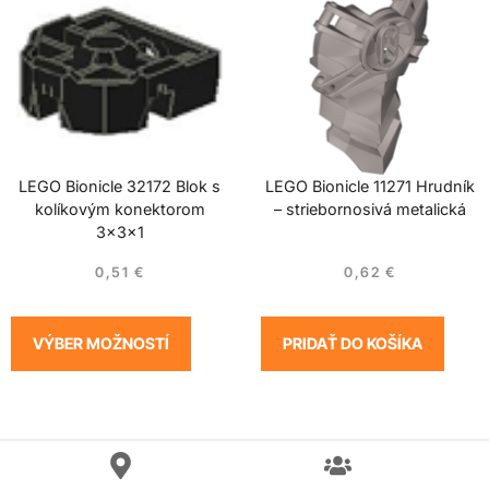
LEGO Bionicle 32172 Blok s
LEGO Bionicle 11271 Hrudník
kolíkovým konektorom
– striebornosivá metalická
3x3x1
0,51
€
0,62
€
VÝBER MOŽNOSTÍ
PRIDAŤ DO KOŠÍKA