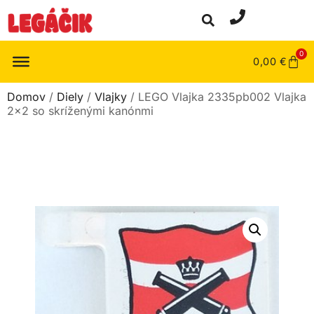
0
0,00
€
Domov
/
Diely
/
Vlajky
/ LEGO Vlajka 2335pb002 Vlajka
2×2 so skríženými kanónmi