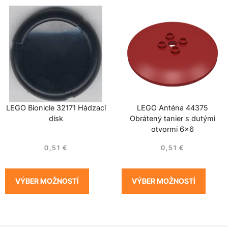
LEGO Bionicle 32171 Hádzací
LEGO Anténa 44375
disk
Obrátený tanier s dutými
otvormi 6×6
0,51
€
0,51
€
VÝBER MOŽNOSTÍ
VÝBER MOŽNOSTÍ