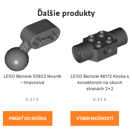
Ďalšie produkty
LEGO Bionicle 50923 Nosník
LEGO Bionicle 48172 Kocka s
– tmavosivá
konektorom na oboch
stranách 2×2
0,51
€
0,51
€
PRIDAŤ DO KOŠÍKA
VÝBER MOŽNOSTÍ