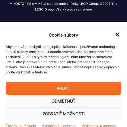
MINDSTORMS a MIXELS sú ochranné známky LEGO Group. ©2026 The
LEGO Group. Všetky práva vyhradené
Cookie súbory
Aby sme vám poskytli tie najlepšie skúsenosti, používame technológie,
ako sú súbory cookie na ukladanie a/alebo prístup k informáciám o
zariadení. Súhlas s týmito technológiami nám umožní spracovávať
údaje, ako je správanie pri prehliadaní alebo jedinečné ID na tejto
stránke. Nesúhlas alebo odvolanie súhlasu môže nepriaznivo ovplyvniť
určité vlastnosti a funkcie.
PRIJAŤ
ODMIETNUŤ
ZOBRAZIŤ MOŽNOSTI
Zásady používania
Vyhlásenie o ochrane
Vyhlásenie o ochrane