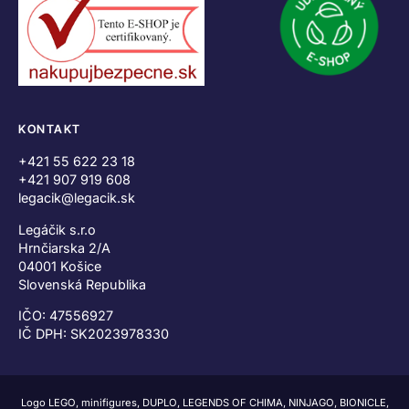
KONTAKT
+421 55 622 23 18
+421 907 919 608
legacik@legacik.sk
Legáčik s.r.o
Hrnčiarska 2/A
04001 Košice
Slovenská Republika
IČO: 47556927
IČ DPH: SK2023978330
Logo LEGO, minifigures, DUPLO, LEGENDS OF CHIMA, NINJAGO, BIONICLE,