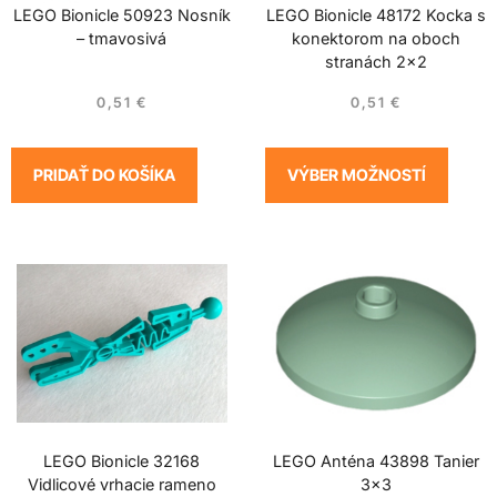
LEGO Bionicle 50923 Nosník
LEGO Bionicle 48172 Kocka s
– tmavosivá
konektorom na oboch
stranách 2×2
0,51
€
0,51
€
PRIDAŤ DO KOŠÍKA
VÝBER MOŽNOSTÍ
LEGO Bionicle 32168
LEGO Anténa 43898 Tanier
Vidlicové vrhacie rameno
3×3