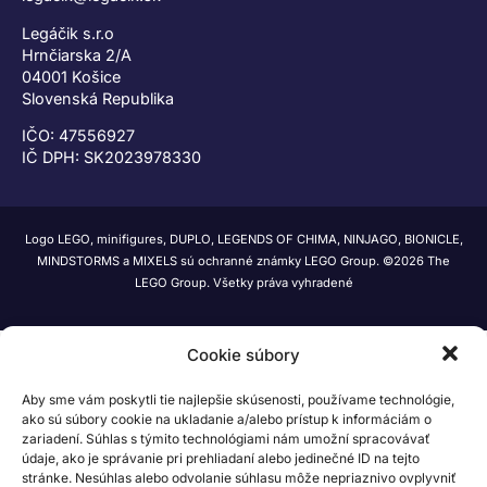
Legáčik s.r.o
Hrnčiarska 2/A
04001 Košice
Slovenská Republika
IČO: 47556927
IČ DPH: SK2023978330
Logo LEGO, minifigures, DUPLO, LEGENDS OF CHIMA, NINJAGO, BIONICLE,
MINDSTORMS a MIXELS sú ochranné známky LEGO Group. ©2026 The
LEGO Group. Všetky práva vyhradené
Cookie súbory
Aby sme vám poskytli tie najlepšie skúsenosti, používame technológie,
ako sú súbory cookie na ukladanie a/alebo prístup k informáciám o
zariadení. Súhlas s týmito technológiami nám umožní spracovávať
údaje, ako je správanie pri prehliadaní alebo jedinečné ID na tejto
stránke. Nesúhlas alebo odvolanie súhlasu môže nepriaznivo ovplyvniť