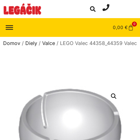
0
0,00
€
Domov
/
Diely
/
Valce
/ LEGO Valec 44358_44359 Valec