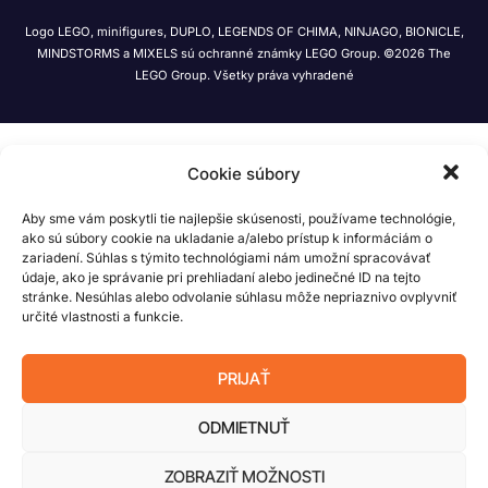
Logo LEGO, minifigures, DUPLO, LEGENDS OF CHIMA, NINJAGO, BIONICLE,
MINDSTORMS a MIXELS sú ochranné známky LEGO Group. ©2026 The
LEGO Group. Všetky práva vyhradené
Cookie súbory
Aby sme vám poskytli tie najlepšie skúsenosti, používame technológie,
ako sú súbory cookie na ukladanie a/alebo prístup k informáciám o
zariadení. Súhlas s týmito technológiami nám umožní spracovávať
údaje, ako je správanie pri prehliadaní alebo jedinečné ID na tejto
stránke. Nesúhlas alebo odvolanie súhlasu môže nepriaznivo ovplyvniť
určité vlastnosti a funkcie.
PRIJAŤ
ODMIETNUŤ
ZOBRAZIŤ MOŽNOSTI