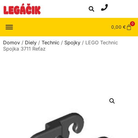
0
0,00
€
Domov
/
Diely
/
Technic
/
Spojky
/ LEGO Technic
Spojka 3711 Reťaz