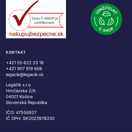
KONTAKT
+421 55 622 23 18
+421 907 919 608
legacik@legacik.sk
Legáčik s.r.o
Hrnčiarska 2/A
04001 Košice
Slovenská Republika
IČO: 47556927
IČ DPH: SK2023978330