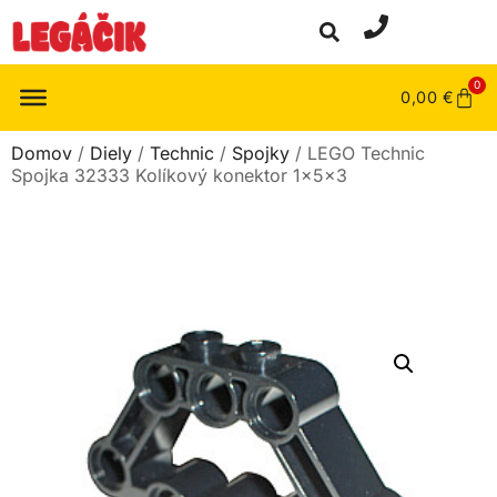
0
0,00
€
Domov
/
Diely
/
Technic
/
Spojky
/ LEGO Technic
Spojka 32333 Kolíkový konektor 1x5x3