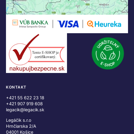
KONTAKT
+421 55 622 23 18
+421 907 919 608
legacik@legacik.sk
Legáčik s.r.o
Hrnčiarska 2/A
04001 Košice