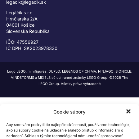
legacik@legacik.sk
Legáčik s.r.o
Hrnčiarska 2/A
04001 Košice
Slovenská Republika
IČO: 47556927
IČ DPH: SK2023978330
Logo LEGO, minifigures, DUPLO, LEGENDS OF CHIMA, NINJAGO, BIONICLE,
MINDSTORMS a MIXELS sú ochranné známky LEGO Group. ©2026 The
LEGO Group. Všetky práva vyhradené
Cookie súbory
Aby sme vám poskytli tie najlepšie skúsenosti, používame technológie,
ako sú súbory cookie na ukladanie a/alebo prístup k informáciám o
zariadení. Súhlas s týmito technológiami nám umožní spracovávať