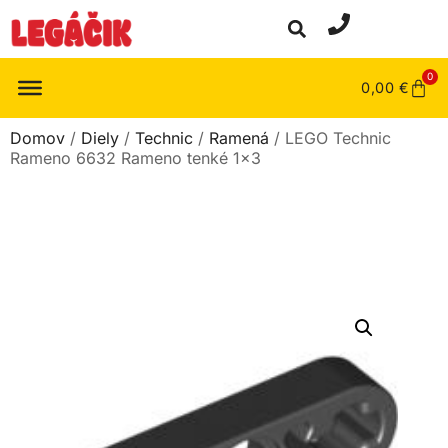
0
0,00
€
Domov
/
Diely
/
Technic
/
Ramená
/ LEGO Technic
Rameno 6632 Rameno tenké 1×3