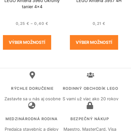
LEGO Anténa 3960 Okrúhly
LEGO Anténa 3957 4H
tanier 4×4
0,25
€
–
0,40
€
0,21
€
VÝBER MOŽNOSTÍ
VÝBER MOŽNOSTÍ
RÝCHLE DORUČENIE
RODINNÝ OBCHODÍK LEGO
Zastavte sa u nás aj osobne
S vami už viac ako 20 rokov
MEDZINÁRODNÁ RODINA
BEZPEČNÝ NÁKUP
Predajca stavebníc a dielov
Maestro, MasterCard, Visa