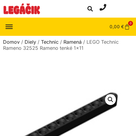
0
0,00
€
Domov
/
Diely
/
Technic
/
Ramená
/ LEGO Technic
Rameno 32525 Rameno tenké 1×11