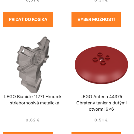
0,51
€
0,51
€
PRIDAŤ DO KOŠÍKA
VÝBER MOŽNOSTÍ
LEGO Bionicle 11271 Hrudník
LEGO Anténa 44375
– striebornosivá metalická
Obrátený tanier s dutými
otvormi 6×6
0,62
€
0,51
€