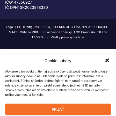
IČO: 47556927
IČ DPH: SK2023978330
Logo LEGO, minifigures, DUPLO, LEGENDS OF CHIMA, NINJAGO, BIONICLE,
MINDSTORMS a MIXELS sú ochranné známky LEGO Group. ©2026 The
LEGO Group. Všetky práva vyhradené
Cookie súbory
Aby sme vám poskytli tie najlepšie skúsenosti, používame technológie,
ako sú súbory cookie na ukladanie a/alebo prístup k informáciám o
zariadení. Súhlas s týmito technológiami nám umožní spracovávať
údaje, ako je správanie pri prehliadaní alebo jedinečné ID na tejto
stránke. Nesúhlas alebo odvolanie súhlasu môže nepriaznivo ovplyvniť
určité vlastnosti a funkcie.
PRIJAŤ