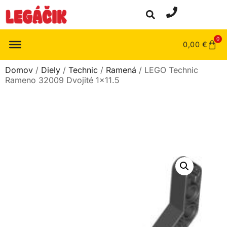
0
0,00
€
Domov
/
Diely
/
Technic
/
Ramená
/ LEGO Technic
Rameno 32009 Dvojité 1×11.5