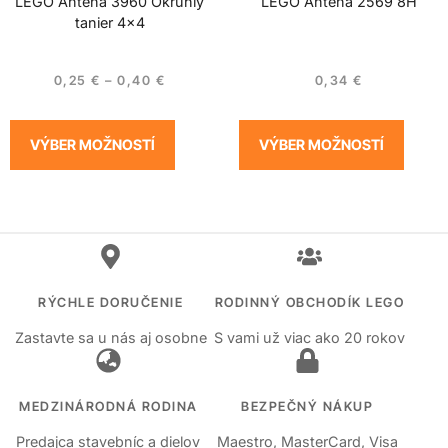
LEGO Anténa 3960 Okrúhly
LEGO Anténa 2569 8H
tanier 4×4
0,25
€
–
0,40
€
0,34
€
VÝBER MOŽNOSTÍ
VÝBER MOŽNOSTÍ
RÝCHLE DORUČENIE
RODINNÝ OBCHODÍK LEGO
Zastavte sa u nás aj osobne
S vami už viac ako 20 rokov
MEDZINÁRODNÁ RODINA
BEZPEČNÝ NÁKUP
Predajca stavebníc a dielov
Maestro, MasterCard, Visa