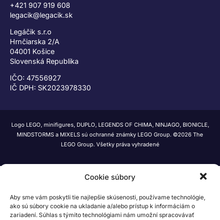
+421 907 919 608
legacik@legacik.sk
Legáčik s.r.o
Hrnčiarska 2/A
04001 Košice
Slovenská Republika
IČO: 47556927
IČ DPH: SK2023978330
Logo LEGO, minifigures, DUPLO, LEGENDS OF CHIMA, NINJAGO, BIONICLE,
MINDSTORMS a MIXELS sú ochranné známky LEGO Group. ©2026 The
LEGO Group. Všetky práva vyhradené
Cookie súbory
Aby sme vám poskytli tie najlepšie skúsenosti, používame technológie,
ako sú súbory cookie na ukladanie a/alebo prístup k informáciám o
zariadení. Súhlas s týmito technológiami nám umožní spracovávať