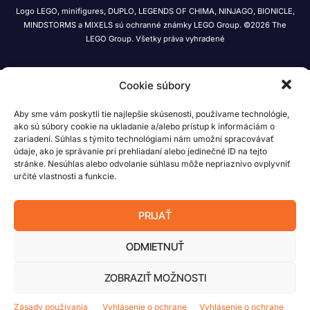
Logo LEGO, minifigures, DUPLO, LEGENDS OF CHIMA, NINJAGO, BIONICLE,
MINDSTORMS a MIXELS sú ochranné známky LEGO Group. ©2026 The
LEGO Group. Všetky práva vyhradené
Cookie súbory
Aby sme vám poskytli tie najlepšie skúsenosti, používame technológie,
ako sú súbory cookie na ukladanie a/alebo prístup k informáciám o
zariadení. Súhlas s týmito technológiami nám umožní spracovávať
údaje, ako je správanie pri prehliadaní alebo jedinečné ID na tejto
stránke. Nesúhlas alebo odvolanie súhlasu môže nepriaznivo ovplyvniť
určité vlastnosti a funkcie.
PRIJAŤ
ODMIETNUŤ
ZOBRAZIŤ MOŽNOSTI
Zásady používania
Vyhlásenie o ochrane
Vyhlásenie o ochrane