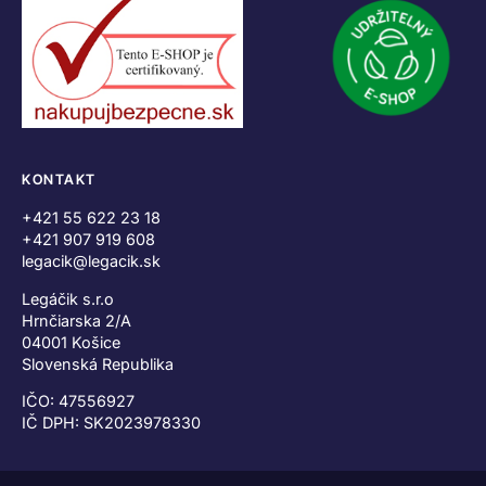
KONTAKT
+421 55 622 23 18
+421 907 919 608
legacik@legacik.sk
Legáčik s.r.o
Hrnčiarska 2/A
04001 Košice
Slovenská Republika
IČO: 47556927
IČ DPH: SK2023978330