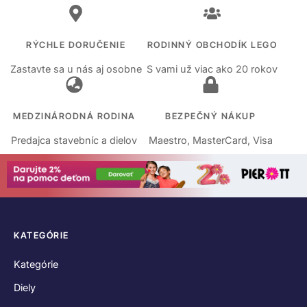
RÝCHLE DORUČENIE
RODINNÝ OBCHODÍK LEGO
Zastavte sa u nás aj osobne
S vami už viac ako 20 rokov
MEDZINÁRODNÁ RODINA
BEZPEČNÝ NÁKUP
Predajca stavebníc a dielov
Maestro, MasterCard, Visa
KATEGÓRIE
Kategórie
Diely