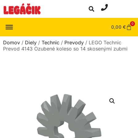
0
0,00
€
Domov
/
Diely
/
Technic
/
Prevody
/ LEGO Technic
Prevod 4143 Ozubené koleso so 14 skosenými zubmi