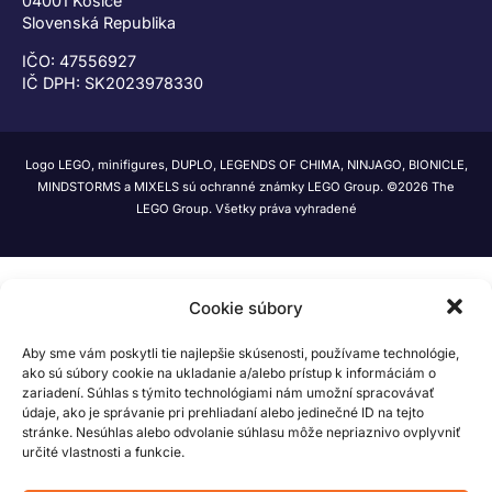
04001 Košice
Slovenská Republika
IČO: 47556927
IČ DPH: SK2023978330
Logo LEGO, minifigures, DUPLO, LEGENDS OF CHIMA, NINJAGO, BIONICLE,
MINDSTORMS a MIXELS sú ochranné známky LEGO Group. ©2026 The
LEGO Group. Všetky práva vyhradené
Cookie súbory
Aby sme vám poskytli tie najlepšie skúsenosti, používame technológie,
ako sú súbory cookie na ukladanie a/alebo prístup k informáciám o
zariadení. Súhlas s týmito technológiami nám umožní spracovávať
údaje, ako je správanie pri prehliadaní alebo jedinečné ID na tejto
stránke. Nesúhlas alebo odvolanie súhlasu môže nepriaznivo ovplyvniť
určité vlastnosti a funkcie.