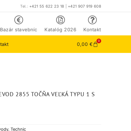
Tel.:
+421 55 622 23 18
|
+421 907 919 608
Bazár stavebníc
Katalóg 2026
Kontakt
0
takt
0,00
€
EVOD 2855 TOČŇA VEĽKÁ TYPU 1 S
vody
,
Technic