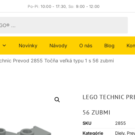
Po-Pi:
10:00 - 17:30
, So:
9:00 - 12:00
Novinky
Návody
O nás
Blog
Kon
hnic Prevod 2855 Točňa veľká typu 1 s 56 zubmi
LEGO TECHNIC PR
56 ZUBMI
SKU
2855
Kategórie
Diely
,
Pre