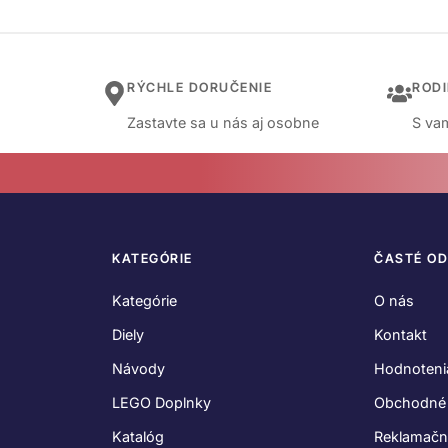
RÝCHLE DORUČENIE
ROD
Zastavte sa u nás aj osobne
S vam
KATEGÓRIE
ČASTÉ O
Kategórie
O nás
Diely
Kontakt
Návody
Hodnoteni
LEGO Doplnky
Obchodné
Katalóg
Reklamačn