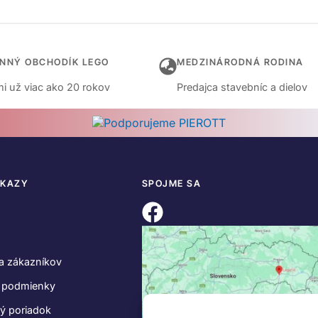
INNÝ OBCHODÍK LEGO
MEDZINÁRODNÁ RODINA
i už viac ako 20 rokov
Predajca stavebníc a dielov
DKAZY
SPOJME SA
a zákazníkov
 podmienky
ý poriadok