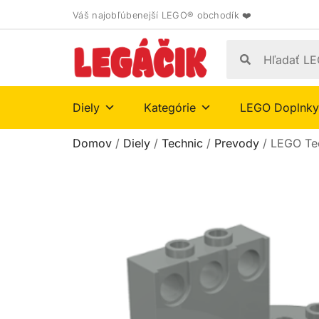
Váš najobľúbenejší LEGO® obchodík ❤️
Diely
Kategórie
LEGO Doplnky
Domov
/
Diely
/
Technic
/
Prevody
/ LEGO Tec