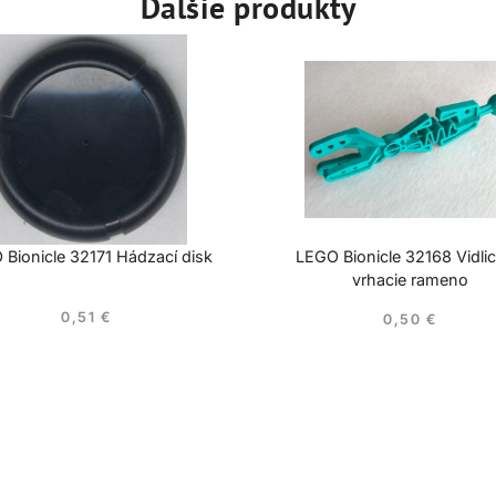
Ďalšie produkty
Bionicle 32171 Hádzací disk
LEGO Bionicle 32168 Vidli
vrhacie rameno
0,51
€
0,50
€