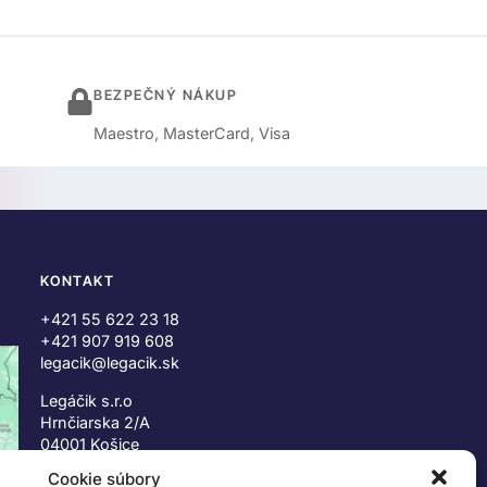
BEZPEČNÝ NÁKUP
Maestro, MasterCard, Visa
KONTAKT
+421 55 622 23 18
+421 907 919 608
legacik@legacik.sk
Legáčik s.r.o
Hrnčiarska 2/A
04001 Košice
Slovenská Republika
Cookie súbory