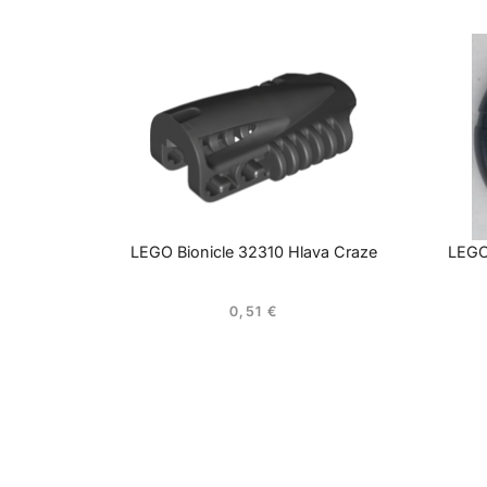
LEGO Bionicle 32310 Hlava Craze
LEGO 
0,51
€