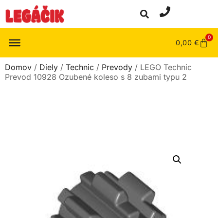
0
0,00
€
Domov
/
Diely
/
Technic
/
Prevody
/ LEGO Technic
Prevod 10928 Ozubené koleso s 8 zubami typu 2