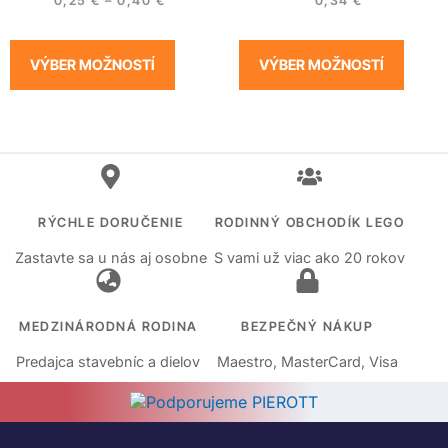
0,25
€
–
0,40
€
0,34
€
VÝBER MOŽNOSTÍ
VÝBER MOŽNOSTÍ
RÝCHLE DORUČENIE
RODINNÝ OBCHODÍK LEGO
Zastavte sa u nás aj osobne
S vami už viac ako 20 rokov
MEDZINÁRODNÁ RODINA
BEZPEČNÝ NÁKUP
Predajca stavebníc a dielov
Maestro, MasterCard, Visa