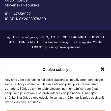
04001 Košice
Slovenská Republika
IČO: 47556927
IČ DPH: SK2023978330
Logo LEGO, minifigures, DUPLO, LEGENDS OF CHIMA, NINJAGO, BIONICLE,
MINDSTORMS a MIXELS sú ochranné známky LEGO Group. ©2026 The
LEGO Group. Všetky práva vyhradené
Cookie súbory
Aby sme vám poskytli tie najlepšie skúsenosti, používame technológie,
ako sú súbory cookie na ukladanie a/alebo prístup k informáciám o
zariadení. Súhlas s týmito technológiami nám umožní spracovávať
údaje, ako je správanie pri prehliadaní alebo jedinečné ID na tejto
stránke. Nesúhlas alebo odvolanie súhlasu môže nepriaznivo ovplyvniť
určité vlastnosti a funkcie.