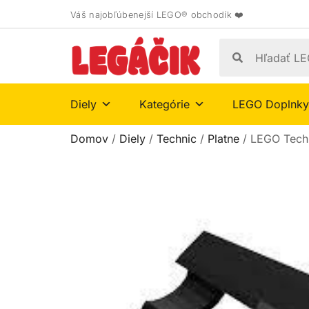
Váš najobľúbenejší LEGO® obchodík ❤️
Diely
Kategórie
LEGO Doplnky
Domov
/
Diely
/
Technic
/
Platne
/ LEGO Techn