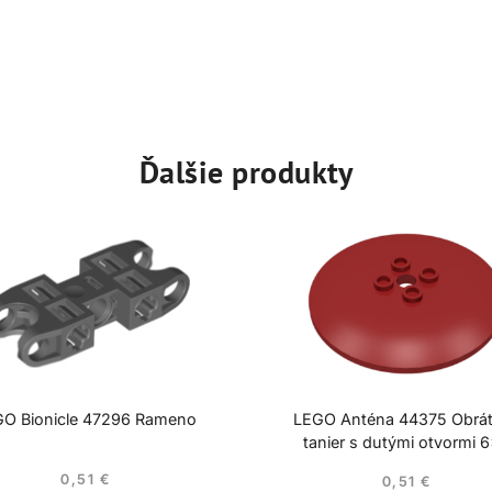
Ďalšie produkty
O Bionicle 47296 Rameno
LEGO Anténa 44375 Obrá
tanier s dutými otvormi 
0,51
€
0,51
€