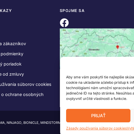
DKAZY
SPOJME SA
a zákazníkov
 podmienky
ý poriadok
e od zmluvy
Aby sme vám poskytli tie najlepšie skús
cookie na ukladanie a/alebo prístup k i
užívania súborov cookies
technológiami nám umožní spracovávať ú
jedinečné ID na tejto stránke. Nesúhlas
e o ochrane osobných
ovplyvniť určité vlastnosti a funkcie.
PRIJAŤ
IMA, NINJAGO, BIONICLE, MINDSTORMS a MIXELS sú ochranné známky LEGO Group.
Zásady používania súborov cookies
Vyh