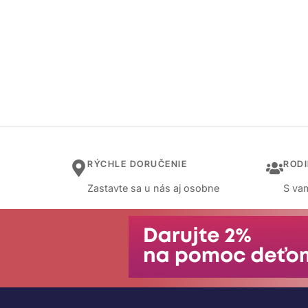
RÝCHLE DORUČENIE
ROD
Zastavte sa u nás aj osobne
S vam