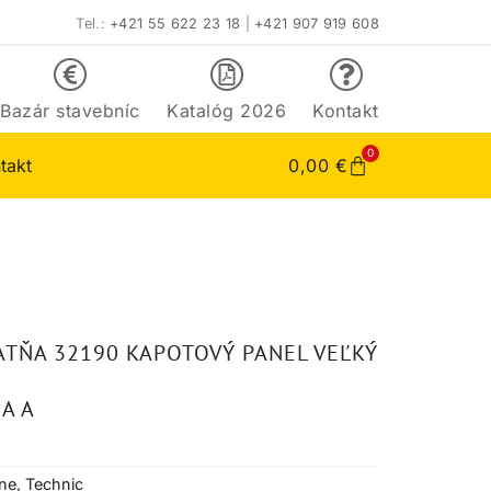
Tel.:
+421 55 622 23 18
|
+421 907 919 608
Bazár stavebníc
Katalóg 2026
Kontakt
0
takt
0,00
€
ATŇA 32190 KAPOTOVÝ PANEL VEĽKÝ
A A
tne
,
Technic