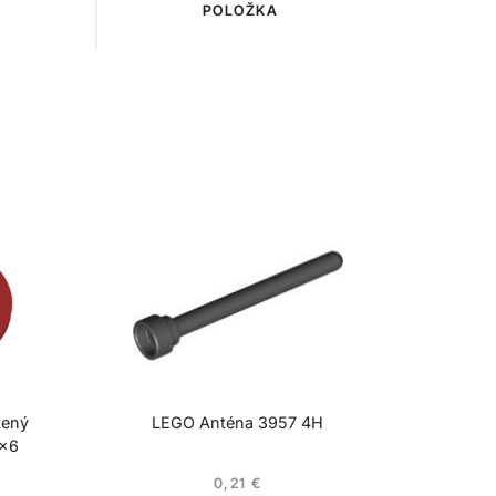
POLOŽKA
tený
LEGO Anténa 3957 4H
6×6
0,21
€