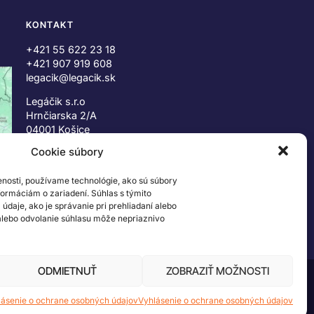
KONTAKT
+421 55 622 23 18
+421 907 919 608
legacik@legacik.sk
Legáčik s.r.o
Hrnčiarska 2/A
04001 Košice
Slovenská Republika
Cookie súbory
IČO: 47556927
enosti, používame technológie, ako sú súbory
IČ DPH: SK2023978330
nformáciám o zariadení. Súhlas s týmito
daje, ako je správanie pri prehliadaní alebo
 alebo odvolanie súhlasu môže nepriaznivo
ODMIETNUŤ
ZOBRAZIŤ MOŽNOSTI
 ©2026 The LEGO Group. Všetky práva vyhradené
lásenie o ochrane osobných údajov
Vyhlásenie o ochrane osobných údajov