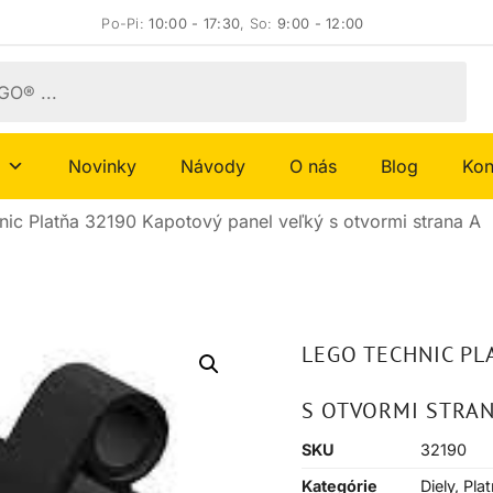
Po-Pi:
10:00 - 17:30
, So:
9:00 - 12:00
Novinky
Návody
O nás
Blog
Kon
ic Platňa 32190 Kapotový panel veľký s otvormi strana A
LEGO TECHNIC PL
S OTVORMI STRAN
SKU
32190
Kategórie
Diely
,
Pla