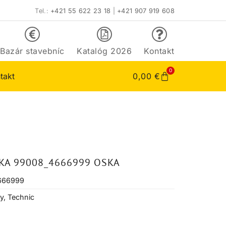
Tel.:
+421 55 622 23 18
|
+421 907 919 608
Bazár stavebníc
Katalóg 2026
Kontakt
0
takt
0,00
€
KA 99008_4666999 OSKA
666999
y
,
Technic