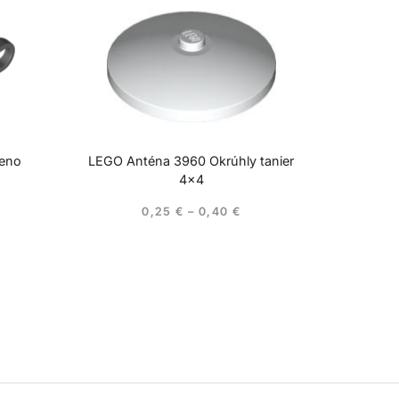
meno
LEGO Anténa 3960 Okrúhly tanier
4×4
0,25
€
–
0,40
€