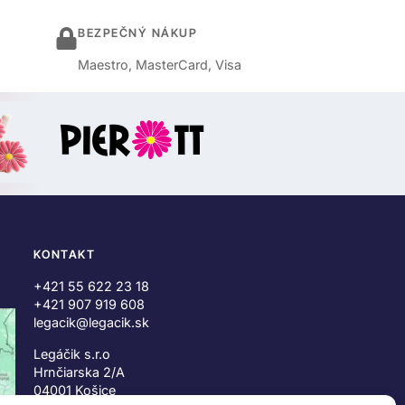
BEZPEČNÝ NÁKUP
Maestro, MasterCard, Visa
KONTAKT
+421 55 622 23 18
+421 907 919 608
legacik@legacik.sk
Legáčik s.r.o
Hrnčiarska 2/A
04001 Košice