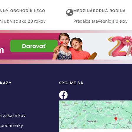
INNÝ OBCHODÍK LEGO
MEDZINÁRODNÁ RODINA
i už viac ako 20 rokov
Predajca stavebníc a dielov
DKAZY
SPOJME SA
a zákazníkov
 podmienky