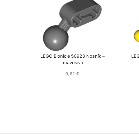
LEGO Bionicle 50923 Nosník –
LEG
tmavosivá
0,51
€