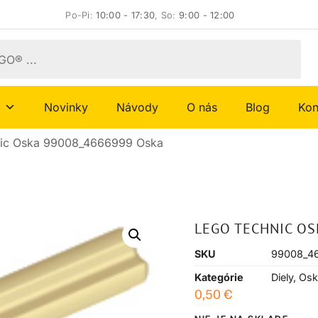
Po-Pi:
10:00 - 17:30
, So:
9:00 - 12:00
Novinky
Návody
O nás
Blog
Kon
ic Oska 99008_4666999 Oska
LEGO TECHNIC OS
SKU
99008_4
Kategórie
Diely
,
Osk
0,50
€