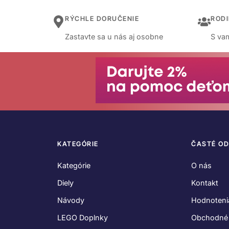
RÝCHLE DORUČENIE
ROD
Zastavte sa u nás aj osobne
S vam
KATEGÓRIE
ČASTÉ O
Kategórie
O nás
Diely
Kontakt
Návody
Hodnoteni
LEGO Doplnky
Obchodné