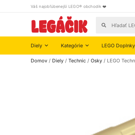
Váš najobľúbenejší LEGO® obchodík ❤️
Diely
Kategórie
LEGO Doplnky
Domov
/
Diely
/
Technic
/
Osky
/ LEGO Techn