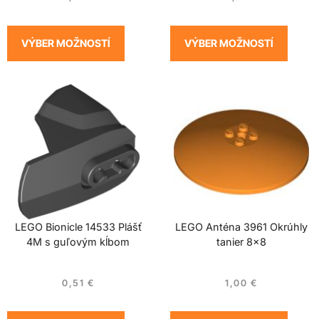
VÝBER MOŽNOSTÍ
VÝBER MOŽNOSTÍ
LEGO Bionicle 14533 Plášť
LEGO Anténa 3961 Okrúhly
4M s guľovým kĺbom
tanier 8×8
0,51
€
1,00
€