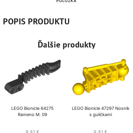
POLOŽKA
POPIS PRODUKTU
Ďalšie produkty
LEGO Bionicle 64275
LEGO Bionicle 47297 Nosník
Rameno M. 09
s guličkami
0,51
€
0,51
€