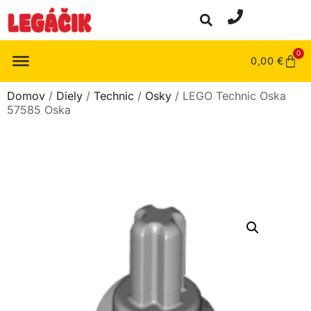
0
0,00
€
Domov
/
Diely
/
Technic
/
Osky
/ LEGO Technic Oska
57585 Oska