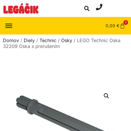
0
0,00
€
Domov
/
Diely
/
Technic
/
Osky
/ LEGO Technic Oska
32209 Oska s prerušením