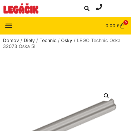
0
0,00
€
Domov
/
Diely
/
Technic
/
Osky
/ LEGO Technic Oska
32073 Oska 5l