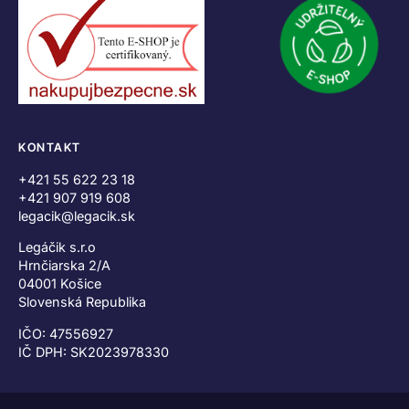
KONTAKT
+421 55 622 23 18
+421 907 919 608
legacik@legacik.sk
Legáčik s.r.o
Hrnčiarska 2/A
04001 Košice
Slovenská Republika
IČO: 47556927
IČ DPH: SK2023978330