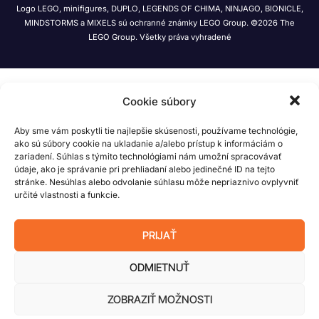
Logo LEGO, minifigures, DUPLO, LEGENDS OF CHIMA, NINJAGO, BIONICLE,
MINDSTORMS a MIXELS sú ochranné známky LEGO Group. ©2026 The
LEGO Group. Všetky práva vyhradené
Cookie súbory
Aby sme vám poskytli tie najlepšie skúsenosti, používame technológie,
ako sú súbory cookie na ukladanie a/alebo prístup k informáciám o
zariadení. Súhlas s týmito technológiami nám umožní spracovávať
údaje, ako je správanie pri prehliadaní alebo jedinečné ID na tejto
stránke. Nesúhlas alebo odvolanie súhlasu môže nepriaznivo ovplyvniť
určité vlastnosti a funkcie.
PRIJAŤ
ODMIETNUŤ
ZOBRAZIŤ MOŽNOSTI