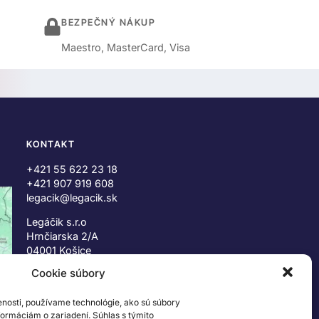
BEZPEČNÝ NÁKUP
Maestro, MasterCard, Visa
KONTAKT
+421 55 622 23 18
+421 907 919 608
legacik@legacik.sk
Legáčik s.r.o
Hrnčiarska 2/A
04001 Košice
Slovenská Republika
Cookie súbory
IČO: 47556927
enosti, používame technológie, ako sú súbory
IČ DPH: SK2023978330
nformáciám o zariadení. Súhlas s týmito