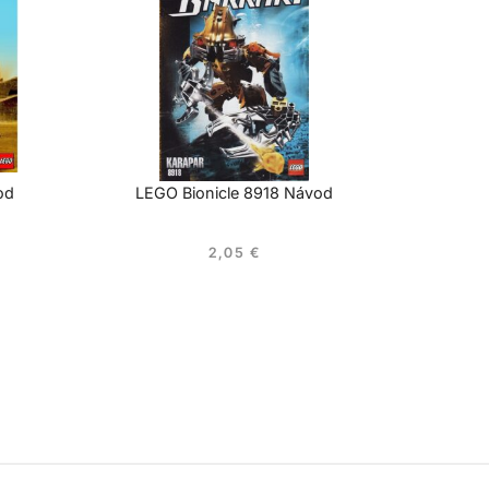
od
LEGO Bionicle 8918 Návod
2,05
€