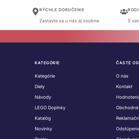
RÝCHLE DORUČENIE
ROD
Zastavte sa u nás aj osobne
S vam
KATEGÓRIE
ČASTÉ O
Kategórie
O nás
Diely
Kontakt
Návody
Hodnoteni
LEGO Doplnky
Obchodné
Katalóg
Reklamačn
Novinky
Odstúpeni