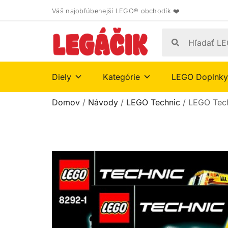
Váš najobľúbenejší LEGO® obchodík ❤️
Diely
Kategórie
LEGO Doplnky
Domov
/
Návody
/
LEGO Technic
/ LEGO Tec