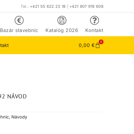
Tel.:
+421 55 622 23 18
|
+421 907 919 608
Bazár stavebníc
Katalóg 2026
Kontakt
0
takt
0,00
€
92 NÁVOD
hnic
,
Návody