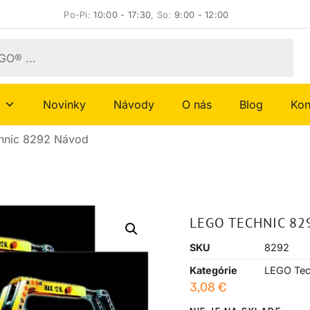
Po-Pi:
10:00 - 17:30
, So:
9:00 - 12:00
Novinky
Návody
O nás
Blog
Kon
hnic 8292 Návod
LEGO TECHNIC 82
SKU
8292
Kategórie
LEGO Tec
3,08
€