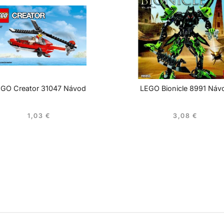
GO Creator 31047 Návod
LEGO Bionicle 8991 Náv
1,03
€
3,08
€