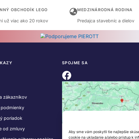
INNÝ OBCHODÍK LEGO
MEDZINÁRODNÁ RODINA
i už viac ako 20 rokov
Predajca stavebníc a dielov
DKAZY
SPOJME SA
a zákazníkov
 podmienky
ý poriadok
e od zmluvy
Aby sme vám poskytli tie najlepšie skús
cookie na ukladanie a/alebo prístup k i