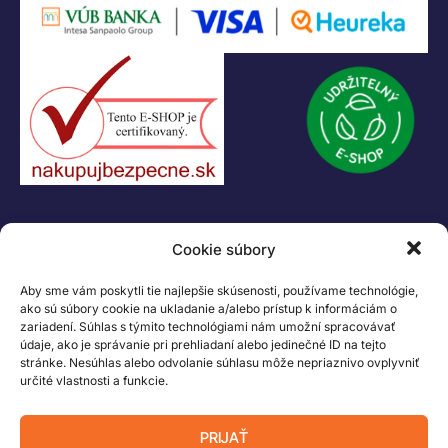
KONTAKT
Cookie súbory
+421 55 622 23 18
+421 907 919 608
Aby sme vám poskytli tie najlepšie skúsenosti, používame technológie,
legacik@legacik.sk
ako sú súbory cookie na ukladanie a/alebo prístup k informáciám o
zariadení. Súhlas s týmito technológiami nám umožní spracovávať
Legáčik s.r.o
údaje, ako je správanie pri prehliadaní alebo jedinečné ID na tejto
Hrnčiarska 2/A
stránke. Nesúhlas alebo odvolanie súhlasu môže nepriaznivo ovplyvniť
určité vlastnosti a funkcie.
04001 Košice
Slovenská Republika
PRIJAŤ
IČO: 47556927