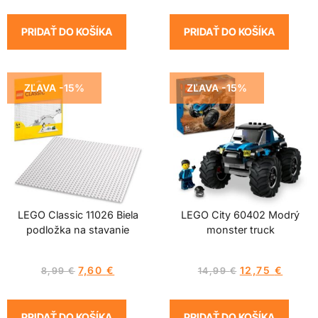
PRIDAŤ DO KOŠÍKA
PRIDAŤ DO KOŠÍKA
ZĽAVA -15%
ZĽAVA -15%
LEGO Classic 11026 Biela
LEGO City 60402 Modrý
podložka na stavanie
monster truck
7,60
€
12,75
€
8,99
€
14,99
€
PRIDAŤ DO KOŠÍKA
PRIDAŤ DO KOŠÍKA