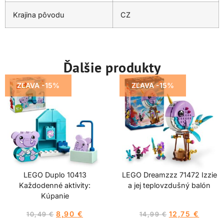
Krajina pôvodu
CZ
Ďalšie produkty
ZĽAVA -15%
ZĽAVA -15%
LEGO Duplo 10413
LEGO Dreamzzz 71472 Izzie
Každodenné aktivity:
a jej teplovzdušný balón
Kúpanie
8,90
€
12,75
€
10,49
€
14,99
€