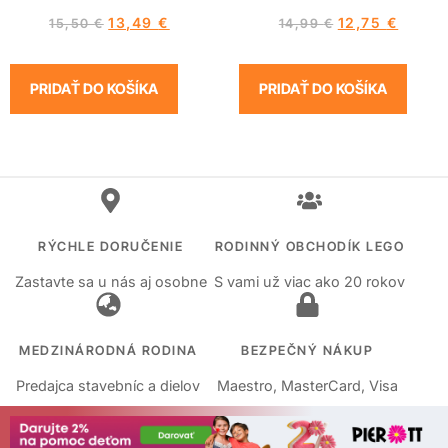
13,49
€
12,75
€
15,50
€
14,99
€
PRIDAŤ DO KOŠÍKA
PRIDAŤ DO KOŠÍKA
RÝCHLE DORUČENIE
RODINNÝ OBCHODÍK LEGO
Zastavte sa u nás aj osobne
S vami už viac ako 20 rokov
MEDZINÁRODNÁ RODINA
BEZPEČNÝ NÁKUP
Predajca stavebníc a dielov
Maestro, MasterCard, Visa