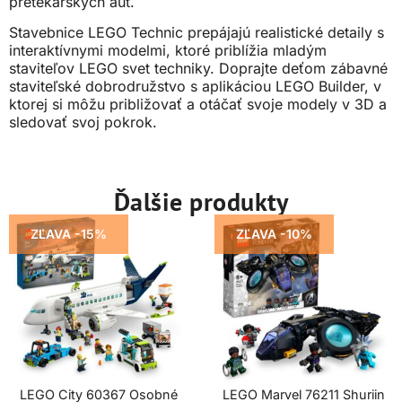
pretekárskych áut.
Stavebnice LEGO Technic prepájajú realistické detaily s
interaktívnymi modelmi, ktoré priblížia mladým
staviteľov LEGO svet techniky. Doprajte deťom zábavné
staviteľské dobrodružstvo s aplikáciou LEGO Builder, v
ktorej si môžu približovať a otáčať svoje modely v 3D a
sledovať svoj pokrok.
Ďalšie produkty
ZĽAVA -15%
ZĽAVA -10%
LEGO City 60367 Osobné
LEGO Marvel 76211 Shuriin