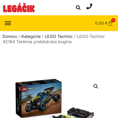
0
0,00
€
Domov
/
Kategórie
/
LEGO Technic
/ LEGO Technic
42164 Terénna pretekárska bugina