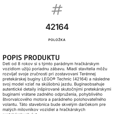
42164
POLOŽKA
POPIS PRODUKTU
Deti od 8 rokov si s týmto parádnym hračkárskym
vozidlom užijú poriadnu zábavu. Mladí stavitelia môžu
rozvíjať svoje zručnosti pri zostavovaní Terénnej
pretekárskej buginy LEGO® Technic (42164) a následne
svoj model vziať na skúšobnú jazdu. Buginaobsahuje
autentické detaily inšpirované skutočnými pretekárskymi
buginami vrátane zadného odpruženia, pohyblivého
štvorvalcového motora a parádneho polohovateľného
volantu. Táto stavebnica bude skvelým darčekom pre
malých milovníkov vozidiel a hračkárskych