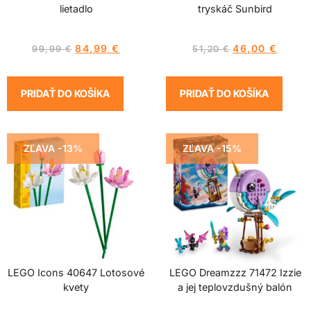
lietadlo
tryskáč Sunbird
84,99
€
46,00
€
99,99
€
51,20
€
PRIDAŤ DO KOŠÍKA
PRIDAŤ DO KOŠÍKA
ZĽAVA -13%
ZĽAVA -15%
LEGO Icons 40647 Lotosové
LEGO Dreamzzz 71472 Izzie
kvety
a jej teplovzdušný balón