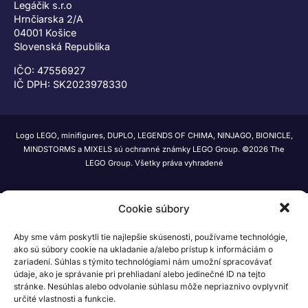
Legáčik s.r.o
Hrnčiarska 2/A
04001 Košice
Slovenská Republika
IČO: 47556927
IČ DPH: SK2023978330
Logo LEGO, minifigures, DUPLO, LEGENDS OF CHIMA, NINJAGO, BIONICLE,
MINDSTORMS a MIXELS sú ochranné známky LEGO Group. ©2026 The
LEGO Group. Všetky práva vyhradené
Cookie súbory
Aby sme vám poskytli tie najlepšie skúsenosti, používame technológie,
ako sú súbory cookie na ukladanie a/alebo prístup k informáciám o
zariadení. Súhlas s týmito technológiami nám umožní spracovávať
údaje, ako je správanie pri prehliadaní alebo jedinečné ID na tejto
stránke. Nesúhlas alebo odvolanie súhlasu môže nepriaznivo ovplyvniť
určité vlastnosti a funkcie.