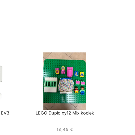
r EV3
LEGO Duplo xy12 Mix kociek
18,45
€