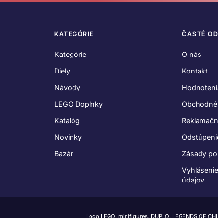
KATEGÓRIE
ČASTÉ O
Kategórie
O nás
Diely
Kontakt
Návody
Hodnoteni
LEGO Doplnky
Obchodné
Katalóg
Reklamačn
Novinky
Odstúpeni
Bazár
Zásady po
Vyhláseni
údajov
Logo LEGO, minifigures, DUPLO, LEGENDS OF CH