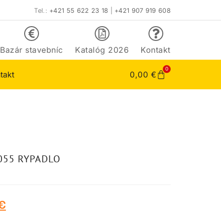
Tel.:
+421 55 622 23 18
|
+421 907 919 608
Bazár stavebníc
Katalóg 2026
Kontakt
0
takt
0,00
€
055 RYPADLO
€