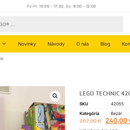
Po-Pi:
10:00 - 17:30
, So:
9:00 - 12:00
Novinky
Návody
O nás
Blog
Kon
lo
LEGO TECHNIC 42
SKU
42055
Kategória
Bazár
240,00
287,00
€