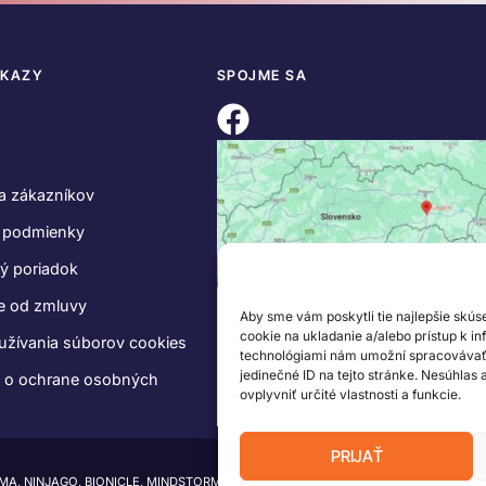
DKAZY
SPOJME SA
a zákazníkov
 podmienky
ý poriadok
e od zmluvy
Aby sme vám poskytli tie najlepšie skús
cookie na ukladanie a/alebo prístup k i
užívania súborov cookies
technológiami nám umožní spracovávať ú
jedinečné ID na tejto stránke. Nesúhlas
e o ochrane osobných
ovplyvniť určité vlastnosti a funkcie.
PRIJAŤ
IMA, NINJAGO, BIONICLE, MINDSTORMS a MIXELS sú ochranné známky LEGO Group.