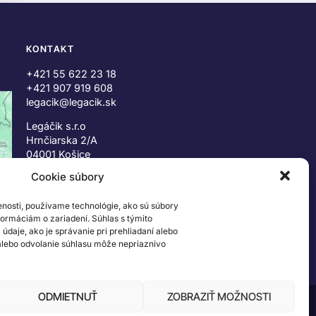
KONTAKT
+421 55 622 23 18
+421 907 919 608
legacik@legacik.sk
Legáčik s.r.o
Hrnčiarska 2/A
04001 Košice
Slovenská Republika
Cookie súbory
IČO: 47556927
enosti, používame technológie, ako sú súbory
IČ DPH: SK2023978330
nformáciám o zariadení. Súhlas s týmito
daje, ako je správanie pri prehliadaní alebo
 alebo odvolanie súhlasu môže nepriaznivo
ODMIETNUŤ
ZOBRAZIŤ MOŽNOSTI
 ©2026 The LEGO Group. Všetky práva vyhradené